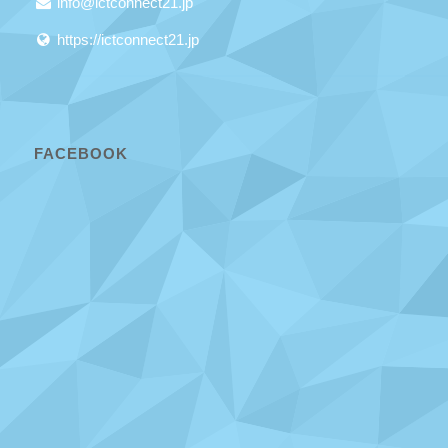
info@ictconnect21.jp
https://ictconnect21.jp
FACEBOOK