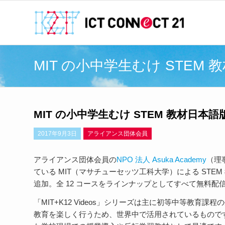
MIT の小中学生むけ STEM
MIT の小中学生むけ STEM 教材日本
2017年9月3日
アライアンス団体会員
アライアンス団体会員の
NPO 法人 Asuka Academy
（理
ている MIT（マサチューセッツ工科大学）による STEM 
追加。全 12 コースをラインナップとしてすべて無料配
「MIT+K12 Videos」シリーズは主に初等中等教育
教育を楽しく行うため、世界中で活用されているもので