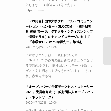
催します。 ★申込★（1分で完了）
https://forms.c…
【8/19開催】国際大学グローバル・コミュニケ
ーション・センター（GLOCOM）・主幹研究
員 豊福 晋平 氏「デジタル・シティズンシップ
（情報モラル）のセカンドステージに向けて」
（「水曜サロン with 赤堀先生」第9期）
2026年7月29日 - 18:00
平
員
「水曜サロン」は、一般社団法人 ICT
CONNECT21の赤堀先生とみなさまとをつなげ
る交流の場です。 開催回ごとにテーマを設け、
ゲストをお招きしお話をうかがいます。 その
後、赤堀先生も含…
「オープンバッジ受領者サクセス・ストーリー
2026」受賞者発表（一般財団法人オープンバッ
ジ・ネットワーク）
2026年7月27日 - 10:00
一般財団法人オープンバッジ・ネットワークと