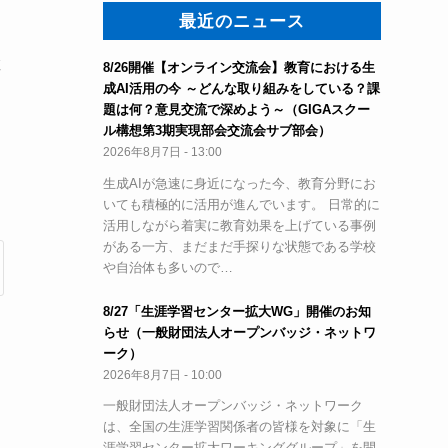
最近のニュース
教
8/26開催【オンライン交流会】教育における生
成AI活用の今 ～どんな取り組みをしている？課
題は何？意見交流で深めよう～（GIGAスクー
ル構想第3期実現部会交流会サブ部会）
2026年8月7日 - 13:00
生成AIが急速に身近になった今、教育分野にお
いても積極的に活用が進んでいます。 日常的に
活用しながら着実に教育効果を上げている事例
がある一方、まだまだ手探りな状態である学校
や自治体も多いので…
8/27「生涯学習センター拡大WG」開催のお知
らせ（一般財団法人オープンバッジ・ネットワ
ーク）
2026年8月7日 - 10:00
一般財団法人オープンバッジ・ネットワーク
は、全国の生涯学習関係者の皆様を対象に「生
涯学習センター拡大ワーキンググループ」を開