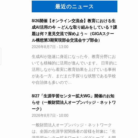
最近のニュース
8/26開催【オンライン交流会】教育における生
成AI活用の今 ～どんな取り組みをしている？課
題は何？意見交流で深めよう～（GIGAスクー
ル構想第3期実現部会交流会サブ部会）
2026年8月7日 - 13:00
生成AIが急速に身近になった今、教育分野にお
いても積極的に活用が進んでいます。 日常的に
活用しながら着実に教育効果を上げている事例
がある一方、まだまだ手探りな状態である学校
や自治体も多いので…
8/27「生涯学習センター拡大WG」開催のお知
らせ（一般財団法人オープンバッジ・ネットワ
ーク）
2026年8月7日 - 10:00
一般財団法人オープンバッジ・ネットワーク
は、全国の生涯学習関係者の皆様を対象に「生
涯学習センター拡大ワーキンググループ」を開