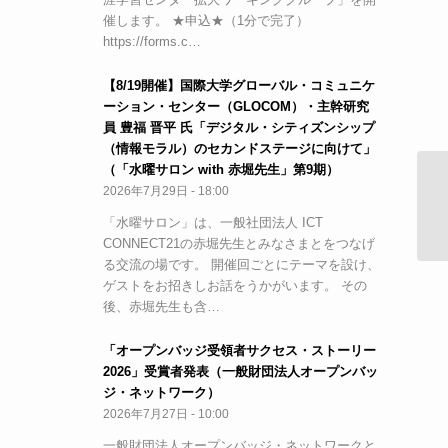
催します。 ★申込★（1分で完了）
https://forms.c…
【8/19開催】国際大学グローバル・コミュニケ
ーション・センター（GLOCOM）・主幹研究
員 豊福 晋平 氏「デジタル・シティズンシップ
（情報モラル）のセカンドステージに向けて」
（「水曜サロン with 赤堀先生」第9期）
2026年7月29日 - 18:00
平
た
「水曜サロン」は、一般社団法人 ICT
CONNECT21の赤堀先生とみなさまとをつなげ
る交流の場です。 開催回ごとにテーマを設け、
ゲストをお招きしお話をうかがいます。 その
後、赤堀先生も含…
「オープンバッジ受領者サクセス・ストーリー
2026」受賞者発表（一般財団法人オープンバッ
ジ・ネットワーク）
2026年7月27日 - 10:00
一般財団法人オープンバッジ・ネットワークと