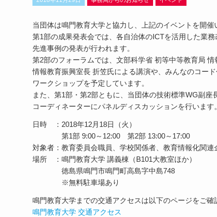
2018年11月29日
事務局からのお知らせ
イベント
当団体は鳴門教育大学と協力し、上記のイベントを開催
第1部の成果発表会では、各自治体のICTを活用した業
先進事例の発表が行われます。
第2部のフォーラムでは、文部科学省 初等中等教育局 
情報教育振興室長 折笠氏による講演や、みんなのコード
ワークショップを予定しています。
また、第1部・第2部ともに、当団体の技術標準WG副座長
コーディネーターにパネルディスカッションを行います
日時 ：2018年12月18日（火）
第1部 9:00～12:00 第2部 13:00～17:00
対象者：教育委員会職員、学校関係者、教育情報化関連
場所 ：鳴門教育大学 講義棟（B101大教室ほか）
徳島県鳴門市鳴門町高島字中島748
※無料駐車場あり
鳴門教育大学までの交通アクセスは以下のページをご確
鳴門教育大学 交通アクセス