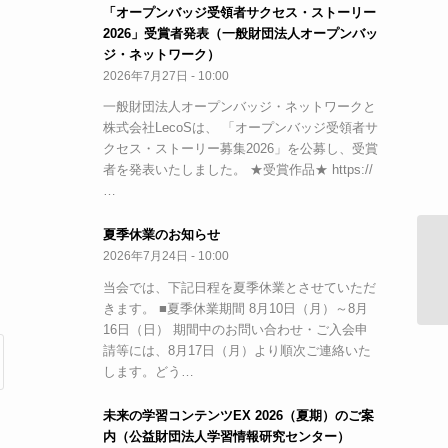
「オープンバッジ受領者サクセス・ストーリー
2026」受賞者発表（一般財団法人オープンバッ
ジ・ネットワーク）
2026年7月27日 - 10:00
一般財団法人オープンバッジ・ネットワークと
株式会社LecoSは、 「オープンバッジ受領者サ
クセス・ストーリー募集2026」を公募し、受賞
者を発表いたしました。 ★受賞作品★ https://
…
夏季休業のお知らせ
2026年7月24日 - 10:00
【
標
当会では、下記日程を夏季休業とさせていただ
きます。 ■夏季休業期間 8月10日（月）～8月
16日（日） 期間中のお問い合わせ・ご入会申
請等には、8月17日（月）より順次ご連絡いた
します。どう…
未来の学習コンテンツEX 2026（夏期）のご案
内（公益財団法人学習情報研究センター）