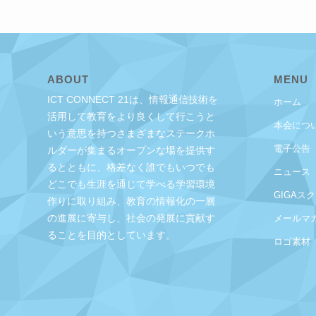
ABOUT
MENU
ICT CONNECT 21は、情報通信技術を
ホーム
活用して教育をより良くして行こうと
本会につ
いう意思を持つさまざまなステークホ
電子公告
ルダーが集まるオープンな場を提供す
るとともに、格差なく誰でもいつでも
ニュース
どこでも生涯を通じて学べる学習環境
GIGAス
作りに取り組み、教育の情報化の一層
の進展に寄与し、社会の発展に貢献す
メールマ
ることを目的としています。
ロゴ素材