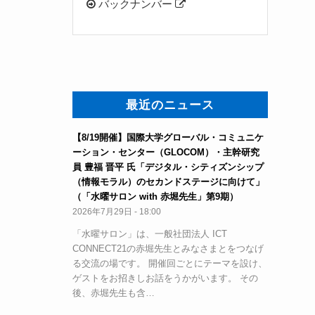
バックナンバー
最近のニュース
【8/19開催】国際大学グローバル・コミュニケ
ーション・センター（GLOCOM）・主幹研究
員 豊福 晋平 氏「デジタル・シティズンシップ
（情報モラル）のセカンドステージに向けて」
（「水曜サロン with 赤堀先生」第9期）
2026年7月29日 - 18:00
「水曜サロン」は、一般社団法人 ICT
CONNECT21の赤堀先生とみなさまとをつなげ
る交流の場です。 開催回ごとにテーマを設け、
ゲストをお招きしお話をうかがいます。 その
後、赤堀先生も含…