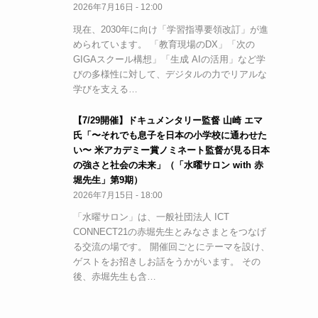
2026年7月16日 - 12:00
現在、2030年に向け「学習指導要領改訂」が進
められています。 「教育現場のDX」「次の
GIGAスクール構想」「生成 AIの活用」など学
びの多様性に対して、デジタルの力でリアルな
学びを支える…
【7/29開催】ドキュメンタリー監督 山崎 エマ
氏「〜それでも息子を日本の小学校に通わせた
い〜 米アカデミー賞ノミネート監督が見る日本
の強さと社会の未来」（「水曜サロン with 赤
堀先生」第9期）
2026年7月15日 - 18:00
「水曜サロン」は、一般社団法人 ICT
CONNECT21の赤堀先生とみなさまとをつなげ
る交流の場です。 開催回ごとにテーマを設け、
ゲストをお招きしお話をうかがいます。 その
後、赤堀先生も含…