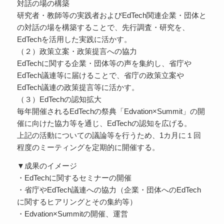
対話の場の構築
研究者・教師等の実践者およびEdTech関連企業・団体と
の対話の場を構築することで、先行調査・研究を、
EdTechを活用した実践に活かす。
（２）政策立案・政策提言への協力
EdTechに関する企業・団体等の声を集約し、省庁や
EdTech議連等に届けることで、省庁の政策立案や
EdTech議連の政策提言等に活かす。
（３）EdTechの認知拡大
毎年開催されるEdTechの祭典「Edvation×Summit」の開
催に向けた協力等を通じ、EdTechの認知を広げる。
上記の活動についての議論等を行うため、1カ月に１回
程度のミーティングを定期的に開催する。
▼成果のイメージ
・EdTechに関するセミナーの開催
・省庁やEdTech議連への協力（企業・団体へのEdTech
に関するヒアリングとその集約等）
・Edvation×Summitの開催、運営