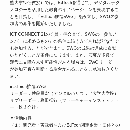
塾大学特任教授）では、EdTechを通じて、デジタルテク
ノロジーを活用した教育のイノベーションを実現するこ
とを目指し、「EdTech推進SWG」を設立し、SWGの参
加者の募集を開始いたしました。
ICT CONNECT 21の会員・準会員で、SWGの「参加メ
ンバーに求めるもの」の条件に沿う方であればどなたで
も参加することができます。SWGの成果の達成に貢献
いただくことが条件になります。また、応募が多数で、
運営に支障を来す可能性がある場合は、SWGリーダー
が参加可否を判断する場合があることをご承知おきくだ
さい。
■EdTech推進SWG
リーダー：佐藤昌宏（デジタルハリウッド大学大学院）
サブリーダー：為田裕行（フューチャーインスティテュ
ート株式会社）
▼活動内容
（１）研究者・実践者およびEdTech関連企業・団体との