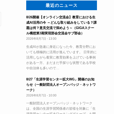
最近のニュース
8/26開催【オンライン交流会】教育における生
成AI活用の今 ～どんな取り組みをしている？課
題は何？意見交流で深めよう～（GIGAスクー
ル構想第3期実現部会交流会サブ部会）
2026年8月7日 - 13:00
生成AIが急速に身近になった今、教育分野にお
いても積極的に活用が進んでいます。 日常的に
活用しながら着実に教育効果を上げている事例
がある一方、まだまだ手探りな状態である学校
や自治体も多いので…
8/27「生涯学習センター拡大WG」開催のお知
らせ（一般財団法人オープンバッジ・ネットワ
ーク）
2026年8月7日 - 10:00
一般財団法人オープンバッジ・ネットワーク
は、全国の生涯学習関係者の皆様を対象に「生
涯学習センター拡大ワーキンググループ」を開