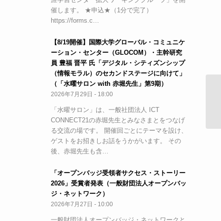
催します。 ★申込★（1分で完了）
https://forms.c…
【8/19開催】国際大学グローバル・コミュニケ
ーション・センター（GLOCOM）・主幹研究
員 豊福 晋平 氏「デジタル・シティズンシップ
（情報モラル）のセカンドステージに向けて」
（「水曜サロン with 赤堀先生」第9期）
2026年7月29日 - 18:00
3
式
「水曜サロン」は、一般社団法人 ICT
CONNECT21の赤堀先生とみなさまとをつなげ
る交流の場です。 開催回ごとにテーマを設け、
ゲストをお招きしお話をうかがいます。 その
後、赤堀先生も含…
「オープンバッジ受領者サクセス・ストーリー
2026」受賞者発表（一般財団法人オープンバッ
ジ・ネットワーク）
2026年7月27日 - 10:00
一般財団法人オープンバッジ・ネットワークと