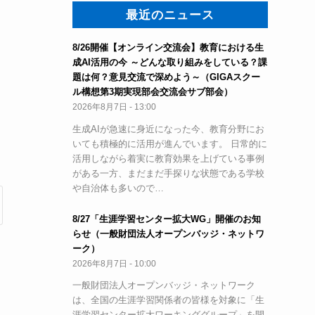
最近のニュース
8/26開催【オンライン交流会】教育における生
成AI活用の今 ～どんな取り組みをしている？課
題は何？意見交流で深めよう～（GIGAスクー
ト
ル構想第3期実現部会交流会サブ部会）
2026年8月7日 - 13:00
生成AIが急速に身近になった今、教育分野にお
いても積極的に活用が進んでいます。 日常的に
活用しながら着実に教育効果を上げている事例
がある一方、まだまだ手探りな状態である学校
や自治体も多いので…
8/27「生涯学習センター拡大WG」開催のお知
らせ（一般財団法人オープンバッジ・ネットワ
ーク）
2026年8月7日 - 10:00
一般財団法人オープンバッジ・ネットワーク
は、全国の生涯学習関係者の皆様を対象に「生
涯学習センター拡大ワーキンググループ」を開