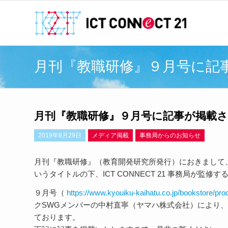
月刊『教職研修』９月号に記
月刊『教職研修』９月号に記事が掲載
2019年8月29日
メディア掲載
事務局からのお知らせ
月刊『教職研修』（教育開発研究所発行）におきまして、
いうタイトルの下、ICT CONNECT 21 事務局が監
９月号（
https://www.kyouiku-kaihatu.co.jp/bookstore/pro
クSWGメンバーの中村直寧（ヤマハ株式会社）により
ております。