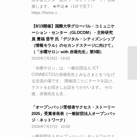
催します。 ★申込★（1分で完了）
https://forms.c…
【8/19開催】国際大学グローバル・コミュニケ
ーション・センター（GLOCOM）・主幹研究
員 豊福 晋平 氏「デジタル・シティズンシップ
（情報モラル）のセカンドステージに向けて」
（「水曜サロン with 赤堀先生」第9期）
2026年7月29日 - 18:00
【
（
「水曜サロン」は、一般社団法人 ICT
CONNECT21の赤堀先生とみなさまとをつなげ
る交流の場です。 開催回ごとにテーマを設け、
ゲストをお招きしお話をうかがいます。 その
後、赤堀先生も含…
「オープンバッジ受領者サクセス・ストーリー
2026」受賞者発表（一般財団法人オープンバッ
ジ・ネットワーク）
2026年7月27日 - 10:00
一般財団法人オープンバッジ・ネットワークと