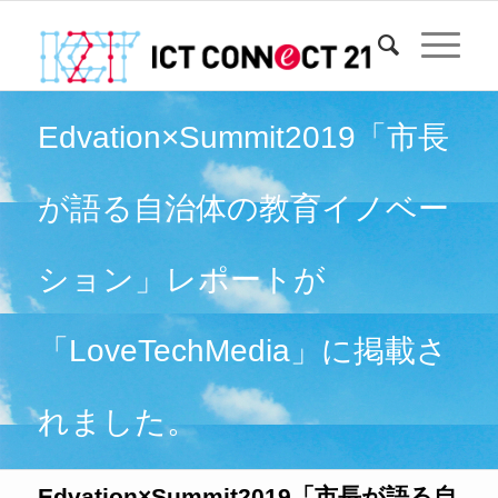
Edvation×Summit2019「市長
が語る自治体の教育イノベー
ション」レポートが
「LoveTechMedia」に掲載さ
れました。
Edvation×Summit2019「市長が語る自