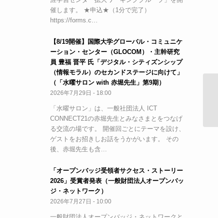
催します。 ★申込★（1分で完了）
https://forms.c…
【8/19開催】国際大学グローバル・コミュニケ
ーション・センター（GLOCOM）・主幹研究
員 豊福 晋平 氏「デジタル・シティズンシップ
（情報モラル）のセカンドステージに向けて」
（「水曜サロン with 赤堀先生」第9期）
2026年7月29日 - 18:00
【
内
「水曜サロン」は、一般社団法人 ICT
CONNECT21の赤堀先生とみなさまとをつなげ
る交流の場です。 開催回ごとにテーマを設け、
ゲストをお招きしお話をうかがいます。 その
後、赤堀先生も含…
「オープンバッジ受領者サクセス・ストーリー
2026」受賞者発表（一般財団法人オープンバッ
ジ・ネットワーク）
2026年7月27日 - 10:00
一般財団法人オープンバッジ・ネットワークと