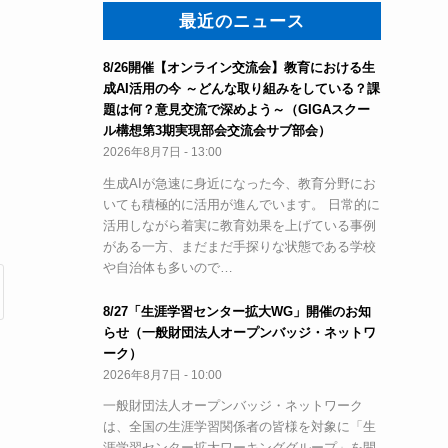
最近のニュース
8/26開催【オンライン交流会】教育における生
成AI活用の今 ～どんな取り組みをしている？課
題は何？意見交流で深めよう～（GIGAスクー
ト
ル構想第3期実現部会交流会サブ部会）
2026年8月7日 - 13:00
生成AIが急速に身近になった今、教育分野にお
いても積極的に活用が進んでいます。 日常的に
活用しながら着実に教育効果を上げている事例
がある一方、まだまだ手探りな状態である学校
や自治体も多いので…
8/27「生涯学習センター拡大WG」開催のお知
らせ（一般財団法人オープンバッジ・ネットワ
ーク）
2026年8月7日 - 10:00
一般財団法人オープンバッジ・ネットワーク
は、全国の生涯学習関係者の皆様を対象に「生
涯学習センター拡大ワーキンググループ」を開