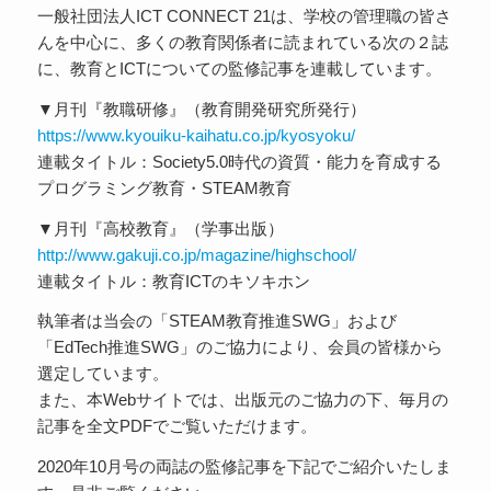
一般社団法人ICT CONNECT 21は、学校の管理職の皆さ
んを中心に、多くの教育関係者に読まれている次の２誌
に、教育とICTについての監修記事を連載しています。
▼月刊『教職研修』（教育開発研究所発行）
https://www.kyouiku-kaihatu.co.jp/kyosyoku/
連載タイトル：Society5.0時代の資質・能力を育成する
プログラミング教育・STEAM教育
▼月刊『高校教育』（学事出版）
http://www.gakuji.co.jp/magazine/highschool/
連載タイトル：教育ICTのキソキホン
執筆者は当会の「STEAM教育推進SWG」および
「EdTech推進SWG」のご協力により、会員の皆様から
選定しています。
また、本Webサイトでは、出版元のご協力の下、毎月の
記事を全文PDFでご覧いただけます。
2020年10月号の両誌の監修記事を下記でご紹介いたしま