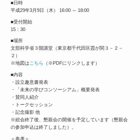
■日時
平成29年3月9日（木） 16:00 ～ 18:00
■受付開始
15：30
■場所
文部科学省３階講堂（東京都千代田区霞が関３－２－
２）
※地図は
こちら
（※PDFにリンクします）
■内容
・設立趣意書発表
・「未来の学びコンソーシアム」概要発表
・賛同人紹介
・トークセッション
・記念撮影 他
※総会終了後、懇親会の開催を予定しています（懇親会
の参加申込は終了しました）。
＜参考＞