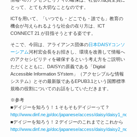
とって、とても大切なことなのです。
ICTを用いて、「いつでも・どこでも・誰でも」教育の
機会が与えられるような社会の在り方は、ICT
CONNECT 21 が目指そうとする姿です。
そこで、今回は、アライアンス団体の
日本DAISYコンソ
ーシアム
河村宏会長をお招きし、環境を改善して情報へ
のアクセシビリティを確保するという考え方をご説明い
ただくとともに、DAISYの原義である「Digital
Accessible Information SYstem」（アクセシブルな情報
システム）とその最新版であるEPUB3.1という国際標準
規格の役割についてのお話をしていただきます。
※参考
■デイジーを知ろう！１そもそもデイジーって？
http://www.dinf.ne.jp/doc/japanese/access/daisy/daisy1_norma
■デイジーを知ろう！２デイジーのこれまでとこれから
http://www.dinf.ne.jp/doc/japanese/access/daisy/daisy2_norma