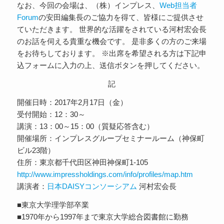
なお、今回の会場は、（株）インプレス、
Web担当者
Forum
の安田編集長のご協力を得て、皆様にご提供させ
ていただきます。 世界的な活躍をされている河村宏会長
のお話を伺える貴重な機会です。 是非多くの方のご来場
をお待ちしております。 ※出席を希望される方は下記申
込フォームに入力の上、送信ボタンを押してください。
記
開催日時：2017年2月17日（金）
受付開始：12：30～
講演：13：00～15：00（質疑応答含む）
開催場所：インプレスグループセミナールーム（神保町
ビル23階）
住所：東京都千代田区神田神保町1-105
http://www.impressholdings.com/info/profiles/map.htm
講演者：
日本DAISYコンソーシアム
河村宏会長
■東京大学理学部卒業
■1970年から1997年まで東京大学総合図書館に勤務