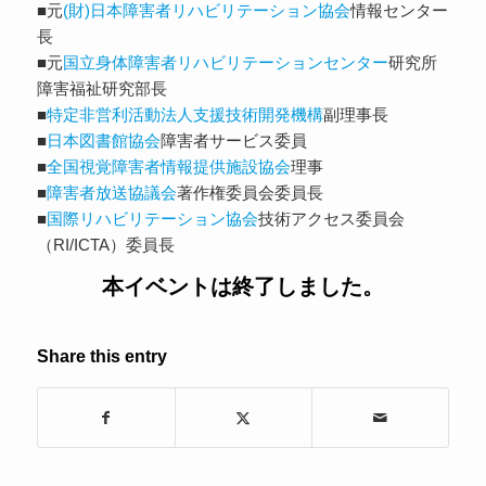
■元
(財)日本障害者リハビリテーション協会
情報センター
長
■元
国立身体障害者リハビリテーションセンター
研究所
障害福祉研究部長
■
特定非営利活動法人支援技術開発機構
副理事長
■
日本図書館協会
障害者サービス委員
■
全国視覚障害者情報提供施設協会
理事
■
障害者放送協議会
著作権委員会委員長
■
国際リハビリテーション協会
技術アクセス委員会
（RI/ICTA）委員長
本イベントは終了しました。
Share this entry