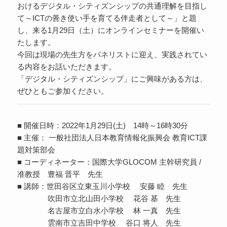
おけるデジタル・シティズンシップの共通理解を目指し
て～ICTの善き使い手を育てる伴走者として～」と題
し、来る1月29日（土）にオンラインセミナーを開催い
たします。
今回は現場の先生方をパネリストに迎え、実践されてい
る内容をお話いただきます。
「デジタル・シティズンシップ」にご興味がある方は、
ぜひともご参加ください。
■ 開催日時：2022年1月29日(土) 14時～16時30分
■ 主催： 一般社団法人日本教育情報化振興会 教育ICT課
題対策部会
■ コーディネーター：国際大学GLOCOM 主幹研究員 /
准教授 豊福 晋平 先生
■ 講師：世田谷区立東玉川小学校 安藤 睦 先生
吹田市立北山田小学校 花谷 基 先生
名古屋市立白水小学校 林 一真 先生
雲南市立吉田中学校 谷口 将人 先生