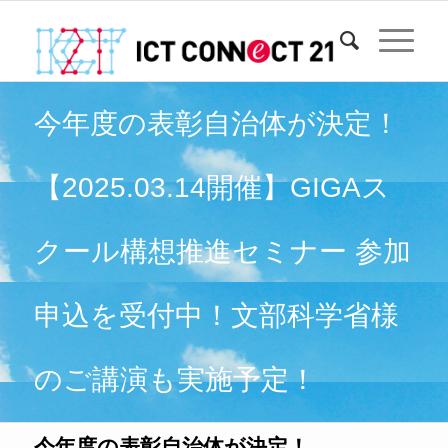
今年度の表彰自治体が決定！
【2025.03.14開催】GIGAス
クール構想推進セミナー 参加
申込を受付中！文部科学省様
のご講演も実施予定！
今年度の表彰自治体が決定！