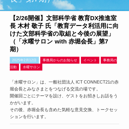
【2/26開催】文部科学省 教育DX推進室
長 木村 敬子 氏「教育データ利活用に向
けた文部科学省の取組と今後の展望」
（「水曜サロン with 赤堀会長」第7
期）
2025年2月12日
事務局からのお知らせ
イベント
事務局の
活動
水曜サロン
「水曜サロン」は、一般社団法人 ICT CONNECT21の赤
堀会長とみなさまとをつなげる交流の場です。
開催回ごとにテーマを設け、ゲストをお招きしお話をう
かがいます。
その後、赤堀会長も含めた気軽な意見交換、トークセッ
ションを行います。