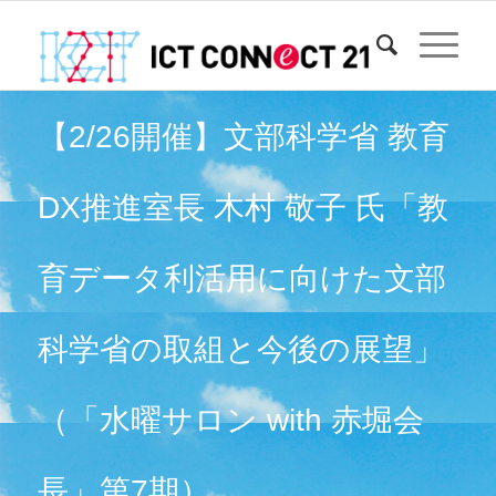
【2/26開催】文部科学省 教育
DX推進室長 木村 敬子 氏「教
育データ利活用に向けた文部
科学省の取組と今後の展望」
（「水曜サロン with 赤堀会
長」第7期）