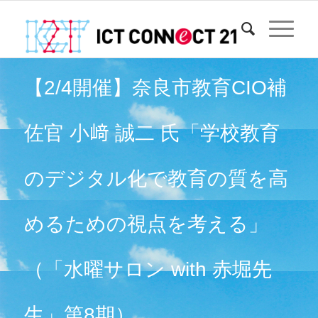
【2/4開催】奈良市教育CIO補
佐官 小﨑 誠二 氏「学校教育
のデジタル化で教育の質を高
めるための視点を考える」
（「水曜サロン with 赤堀先
生」第8期）