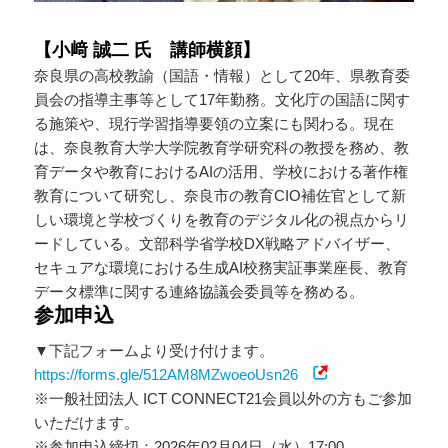
【小﨑 誠二 氏 講師横顔】
奈良県の高校教諭（国語・情報）として20年、県教育委
員会の指導主事等として17年勤務。文化庁の国語に関す
る施策や、現行学習指導要領の立案にも関わる。現在
は、奈良教育大学大学院教育学研究科の教授を務め、教
育データや教育におけるAIの活用、学校における著作権
教育について研究し、奈良市の教育CIO補佐官として新
しい環境と学校づくりを教育のデジタル化の視点からリ
ードしている。文部科学省学校DX戦略アドバイザー、
セキュアな環境における生成AI校務実証事業座長、教育
データ標準に関する連絡協議会委員等を務める。
参加申込
▼下記フォームより受け付けます。
https://forms.gle/512AM8MZwoeoUsn26
※一般社団法人 ICT CONNECT21会員以外の方もご参加
いただけます。
※参加申込締切：2026年02月04日（水）17:00