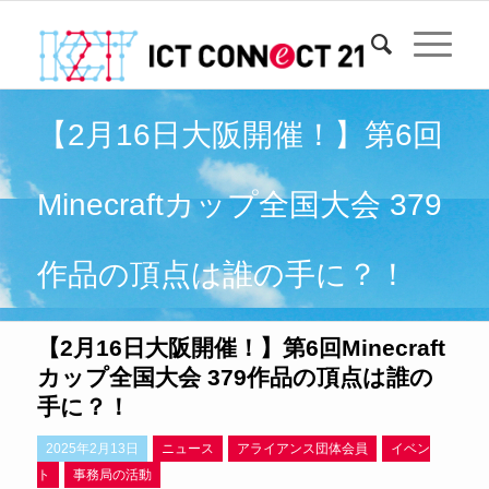
【2月16日大阪開催！】第6回
Minecraftカップ全国大会 379
作品の頂点は誰の手に？！
【2月16日大阪開催！】第6回Minecraft
カップ全国大会 379作品の頂点は誰の
手に？！
2025年2月13日
ニュース
アライアンス団体会員
イベン
ト
事務局の活動