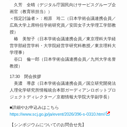
久芳 全晴（デジタル庁国民向けサービスグループ企
画官（教育班担当））
＜指定討論者＞：相原 玲二（日本学術会議連携会員／
広島大学上席特任学術研究員／安田女子大学理工学部教
授）
椿 美智子（日本学術会議連携会員／東京理科大学経
営学部経営学科・大学院経営学研究科教授／東京理科大
学理事）
谷口 倫一郎（日本学術会議連携会員／九州大学名誉
教授）
17:30 閉会挨拶
美濃 導彦（日本学術会議連携会員／国立研究開発法
人理化学研究所情報統合本部ガーディアンロボットプロ
ジェクトディレクター／京都情報大学院大学副学長）
■詳細やお申込みはこちら
https://www.scj.go.jp/ja/event/2026/396-s-0310.html
【シンポジウムについてのお問合せ先】