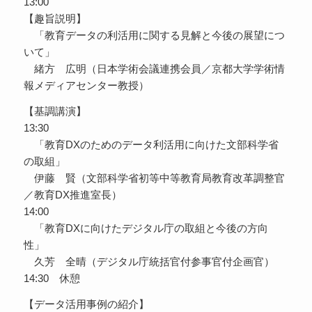
13:00
【趣旨説明】
「教育データの利活用に関する見解と今後の展望につ
いて」
緒方 広明（日本学術会議連携会員／京都大学学術情
報メディアセンター教授）
【基調講演】
13:30
「教育DXのためのデータ利活用に向けた文部科学省
の取組」
伊藤 賢（文部科学省初等中等教育局教育改革調整官
／教育DX推進室長）
14:00
「教育DXに向けたデジタル庁の取組と今後の方向
性」
久芳 全晴（デジタル庁統括官付参事官付企画官）
14:30 休憩
【データ活用事例の紹介】