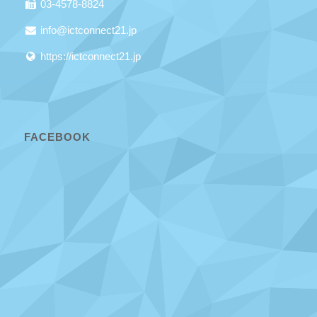
03-4578-8824
info@ictconnect21.jp
https://ictconnect21.jp
FACEBOOK