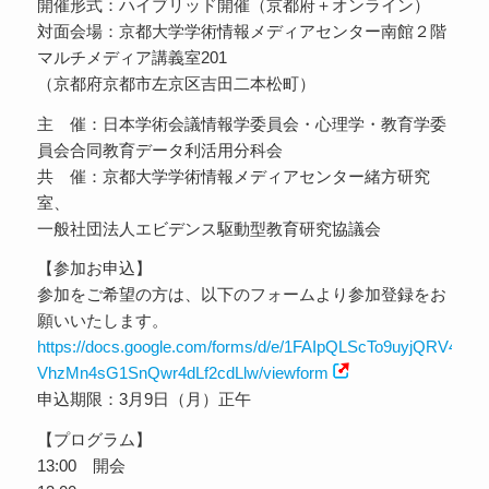
開催形式：ハイブリッド開催（京都府＋オンライン）
対面会場：京都大学学術情報メディアセンター南館２階
マルチメディア講義室201
（京都府京都市左京区吉田二本松町）
主 催：日本学術会議情報学委員会・心理学・教育学委
員会合同教育データ利活用分科会
共 催：京都大学学術情報メディアセンター緒方研究
室、
一般社団法人エビデンス駆動型教育研究協議会
【参加お申込】
参加をご希望の方は、以下のフォームより参加登録をお
願いいたします。
https://docs.google.com/forms/d/e/1FAIpQLScTo9uyjQRV4ly
VhzMn4sG1SnQwr4dLf2cdLlw/viewform
申込期限：3月9日（月）正午
【プログラム】
13:00 開会