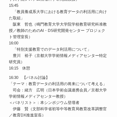
15:45
「教員養成系大学における教育データの利活用に向け
た取組」
阪東 哲也（鳴門教育大学大学院学校教育研究科准教
授／教師のためのAI・DS研究開発センター プロジェク
ト管理室長）
16:00
「特別支援教育でのデータ利活用について」
豊川 裕子（京都大学学術情報メディアセンター特定
研究員）
16:15 休憩
16:30 【パネル討論】
「テーマ：教育データの利活用の将来について考える」
司会：緒方 広明（日本学術会議連携会員／京都大学
学術情報メディアセンター教授）
＜パネリスト＞：本シンポジウム登壇者
伊藤 賢（文部科学省初等中等教育局教育改革調整官
／教育DX推進室長）