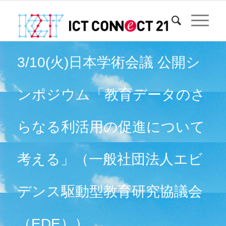
3/10(火)日本学術会議 公開シ
ンポジウム「教育データのさ
らなる利活用の促進について
考える」（一般社団法人エビ
デンス駆動型教育研究協議会
（EDE））