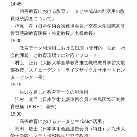
14:45
「初等教育における教育データと生成AIの利活用の教
員継続調査について」
楠見 孝（日本学術会議連携会員／京都大学国際高等
教育院副教育院長・特定教授／名誉教授）
15:00
「教育データ利活用におけるELSI（倫理的・法的・社
会的課題）と教育現場での対応アプローチ」
村上 正行（大阪大学全学教育推進機構教育学習支援
部教授／スチューデント・ライフサイクルサポートセン
ターセンター長）
15:15
「生涯を通した教育データの利活用」
江村 克己（日本学術会議連携会員／福島国際研究教
育機構（F-REI）理事）
15:30
「高等教育におけるデータと生成AIの活用」
島田 敬士（日本学術会議連携会員（特任）／九州大
学大学院システム情報科学研究院教授）