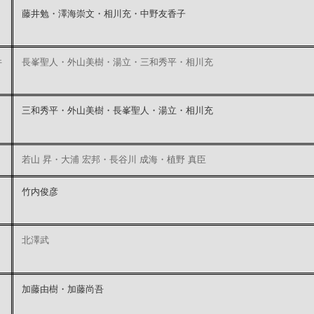
藤井勉・澤海崇文・相川充・中野友香子
件
長峯聖人・外山美樹・湯立・三和秀平・相川充
三和秀平・外山美樹・長峯聖人・湯立・相川充
若山 昇・大浦 宏邦・長谷川 成海・植野 真臣
竹内俊彦
北澤武
加藤由樹・加藤尚吾