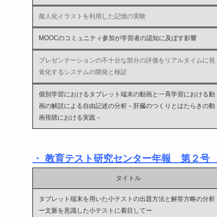
擬人化イラストを利用した記憶の実験
MOOCのコミュニティ参加が学習者の認知に及ぼす影響
プレゼンテーションの不十分な部分の評価をリアルタイムに視
覚化するシステムの開発と検証
個別学習におけるタブレット端末の動画と一斉学習における動
画の解説による自由記述の分析－肝臓のつくりとはたらきの動
画視聴における実践－
・ 教育テスト研究センター年報 第２号 （
タイトル
タブレット端末を用いた小テストの出題方法と解答方略の分析
ー文脈を意識した小テストに着目してー