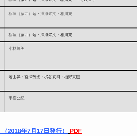
稲垣（藤井）勉・澤海崇文・相川充
稲垣（藤井）勉・澤海崇文・相川充
小林輝美
若山昇・宮澤芳光・梶谷真司・植野真臣
宇宿公紀
（2018年7月17日発行）
PDF