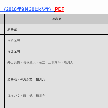
（2016年9月30日発行）
PDF
著者名
新井健一
赤堀侃司
赤堀侃司
外山美樹・長峯聖人・湯立・三和秀平・相川充
藤井勉・澤海崇文・相川充
澤海崇文・藤井勉・相川充