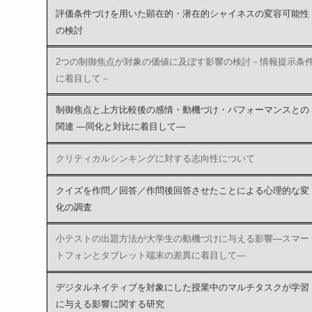
評価条件づけを用いた顕在的・潜在的シャイネスの変容可能性
の検討
2つの制御焦点が対象の価値に及ぼす影響の検討－情報提示条
に着目して－
制御焦点と上方比較後の感情・動機づけ・パフォーマンスとの
関連 ―同化と対比に着目して―
クリティカルシンキングに対する志向性について
クイズを作問／回答／作問後回答させたことによる心理的な変
化の調査
小テストの出題方法が大学生の動機づけに与える影響―スマー
トフォンとタブレット端末の差異に着目して―
デジタルネイティブを対象にした授業中のマルチタスクが学習
に与える影響に関する研究