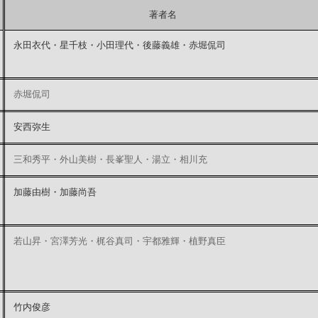
著者名
永田衣代・星千枝・小田理代・後藤義雄・赤堀侃司
赤堀侃司
安西弥生
三和秀平・外山美樹・長峯聖人・湯立・相川充
加藤由樹・加藤尚吾
若山昇・宮澤芳光・梶谷真司・宇都雅輝・植野真臣
竹内俊彦