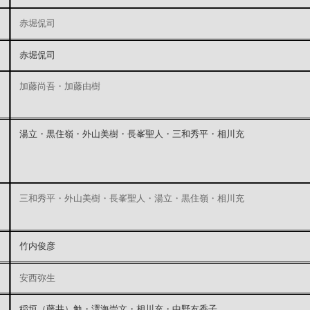
赤堀侃司
赤堀侃司
加藤尚吾・加藤由樹
湯立・黒住嶺・外山美樹・長峯聖人・三和秀平・相川充
三和秀平・外山美樹・長峯聖人・湯立・黒住嶺・相川充
竹内俊彦
安西弥生
稲垣（藤井）勉・澤海崇文・相川充・中野友香子