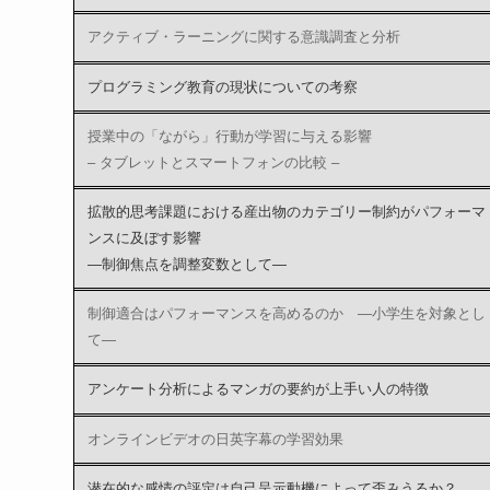
アクティブ・ラーニングに関する意識調査と分析
プログラミング教育の現状についての考察
授業中の「ながら」行動が学習に与える影響
– タブレットとスマートフォンの比較 –
拡散的思考課題における産出物のカテゴリー制約がパフォーマ
ンスに及ぼす影響
―制御焦点を調整変数として―
制御適合はパフォーマンスを高めるのか ―小学生を対象とし
て―
アンケート分析によるマンガの要約が上手い人の特徴
オンラインビデオの日英字幕の学習効果
潜在的な感情の評定は自己呈示動機によって歪みうるか？