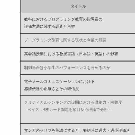
タイトル
教科におけるプログラミング教育の指導案の
評価方法に関する調査と考察
プログラミング教育に関する現状と今後の展開
英会話授業における教授言語（日本語・英語）の影響
制御適合は小学生のパフォーマンスを高めるのか
電子メールコミュニケーションにおける
感情伝達の正確さとその確信度
クリティカルシンキングの設問における識別力・困難度
– ベイズ，4枚カード問題を項目反応理論で分析 –
マンガのセリフを英語にすると，要約時に過大・過小評価さ