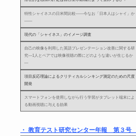
特性シャイネスの日米間比較――今なお「日本人はシャイ」か
――
現代の「シャイネス」のイメージ調査
自己の映像を利用した英語プレゼンテーション改善に関する研
究―1人とペアでは映像視聴の際にどのような違いが生じるか
―
項目反応理論によるクリティカルシンキング測定のための尺度
開発
スマートフォンを使用しながら行う学習がタブレット端末によ
る動画視聴に与える効果
・ 教育テスト研究センター年報 第３号