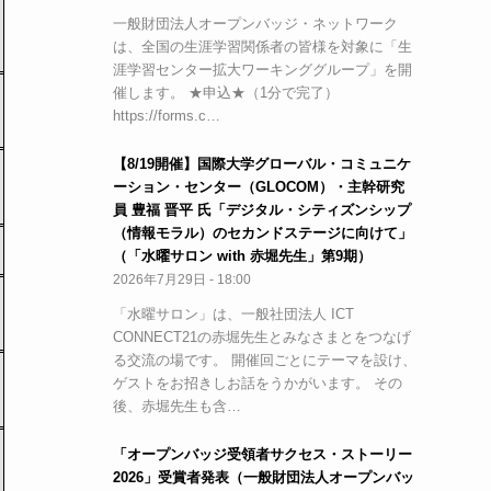
一般財団法人オープンバッジ・ネットワーク
は、全国の生涯学習関係者の皆様を対象に「生
涯学習センター拡大ワーキンググループ」を開
催します。 ★申込★（1分で完了）
https://forms.c…
【8/19開催】国際大学グローバル・コミュニケ
ーション・センター（GLOCOM）・主幹研究
員 豊福 晋平 氏「デジタル・シティズンシップ
（情報モラル）のセカンドステージに向けて」
（「水曜サロン with 赤堀先生」第9期）
2026年7月29日 - 18:00
「水曜サロン」は、一般社団法人 ICT
CONNECT21の赤堀先生とみなさまとをつなげ
る交流の場です。 開催回ごとにテーマを設け、
ゲストをお招きしお話をうかがいます。 その
後、赤堀先生も含…
「オープンバッジ受領者サクセス・ストーリー
2026」受賞者発表（一般財団法人オープンバッ