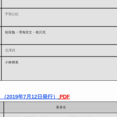
宇宿公紀
稲垣勉・澤海崇文・相川充
北澤武
小林輝美
（2019年7月12日発行）
PDF
著者名