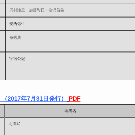
周村諭里・加藤彩日・柳沢昌義
安西弥生
舘秀典
宇宿公紀
2017年7月31日発行）
PDF
著者名
北澤武