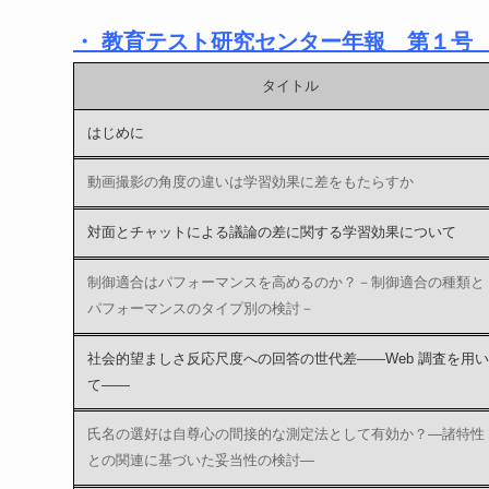
・ 教育テスト研究センター年報 第１号
タイトル
はじめに
動画撮影の角度の違いは学習効果に差をもたらすか
対面とチャットによる議論の差に関する学習効果について
制御適合はパフォーマンスを高めるのか？－制御適合の種類と
パフォーマンスのタイプ別の検討－
社会的望ましさ反応尺度への回答の世代差――Web 調査を用い
て――
氏名の選好は自尊心の間接的な測定法として有効か？―諸特性
との関連に基づいた妥当性の検討―