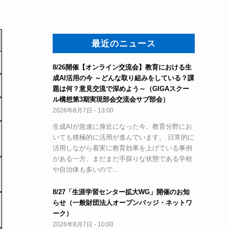
最近のニュース
8/26開催【オンライン交流会】教育における生
成AI活用の今 ～どんな取り組みをしている？課
題は何？意見交流で深めよう～（GIGAスクー
ル構想第3期実現部会交流会サブ部会）
2026年8月7日 - 13:00
生成AIが急速に身近になった今、教育分野にお
いても積極的に活用が進んでいます。 日常的に
活用しながら着実に教育効果を上げている事例
がある一方、まだまだ手探りな状態である学校
や自治体も多いので…
8/27「生涯学習センター拡大WG」開催のお知
らせ（一般財団法人オープンバッジ・ネットワ
ーク）
2026年8月7日 - 10:00