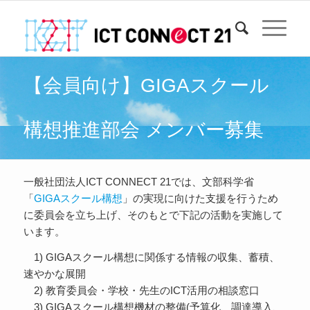
【会員向け】GIGAスクール
構想推進部会 メンバー募集
一般社団法人ICT CONNECT 21では、文部科学省
「
GIGAスクール構想
」の実現に向けた支援を行うため
に委員会を立ち上げ、そのもとで下記の活動を実施して
います。
1) GIGAスクール構想に関係する情報の収集、蓄積、
速やかな展開
2) 教育委員会・学校・先生のICT活用の相談窓口
3) GIGAスクール構想機材の整備(予算化、調達導入、