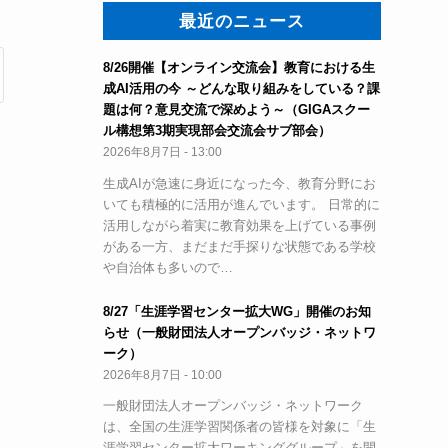
最近のニュース
8/26開催【オンライン交流会】教育における生
成AI活用の今 ～どんな取り組みをしている？課
題は何？意見交流で深めよう～（GIGAスクー
ル構想第3期実現部会交流会サブ部会）
2026年8月7日 - 13:00
生成AIが急速に身近になった今、教育分野にお
いても積極的に活用が進んでいます。 日常的に
活用しながら着実に教育効果を上げている事例
がある一方、まだまだ手探りな状態である学校
や自治体も多いので…
8/27「生涯学習センター拡大WG」開催のお知
らせ（一般財団法人オープンバッジ・ネットワ
ーク）
2026年8月7日 - 10:00
一般財団法人オープンバッジ・ネットワーク
は、全国の生涯学習関係者の皆様を対象に「生
涯学習センター拡大ワーキンググループ」を開