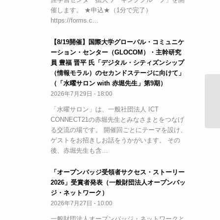
催します。 ★申込★（1分で完了）
https://forms.c…
【8/19開催】国際大学グローバル・コミュニケ
ーション・センター（GLOCOM）・主幹研究
員 豊福 晋平 氏「デジタル・シティズンシップ
（情報モラル）のセカンドステージに向けて」
（「水曜サロン with 赤堀先生」第9期）
2026年7月29日 - 18:00
松
「水曜サロン」は、一般社団法人 ICT
CONNECT21の赤堀先生とみなさまとをつなげ
る交流の場です。 開催回ごとにテーマを設け、
ゲストをお招きしお話をうかがいます。 その
後、赤堀先生も含…
「オープンバッジ受領者サクセス・ストーリー
2026」受賞者発表（一般財団法人オープンバッ
ジ・ネットワーク）
2026年7月27日 - 10:00
一般財団法人オープンバッジ・ネットワークと