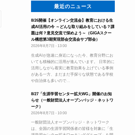
最近のニュース
8/26開催【オンライン交流会】教育における生
成AI活用の今 ～どんな取り組みをしている？課
題は何？意見交流で深めよう～（GIGAスクー
ル構想第3期実現部会交流会サブ部会）
2026年8月7日 - 13:00
生成AIが急速に身近になった今、教育分野にお
いても積極的に活用が進んでいます。 日常的に
活用しながら着実に教育効果を上げている事例
がある一方、まだまだ手探りな状態である学校
や自治体も多いので…
8/27「生涯学習センター拡大WG」開催のお知
らせ（一般財団法人オープンバッジ・ネットワ
ーク）
2026年8月7日 - 10:00
一般財団法人オープンバッジ・ネットワーク
は、全国の生涯学習関係者の皆様を対象に「生
涯学習センター拡大ワーキンググループ」を開