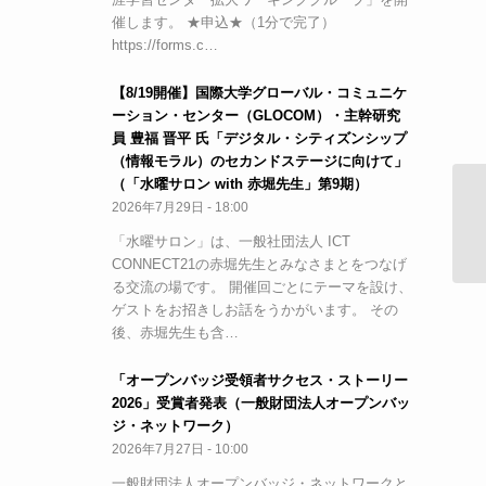
催します。 ★申込★（1分で完了）
https://forms.c…
【8/19開催】国際大学グローバル・コミュニケ
ーション・センター（GLOCOM）・主幹研究
員 豊福 晋平 氏「デジタル・シティズンシップ
（情報モラル）のセカンドステージに向けて」
（「水曜サロン with 赤堀先生」第9期）
2026年7月29日 - 18:00
2
ま
「水曜サロン」は、一般社団法人 ICT
CONNECT21の赤堀先生とみなさまとをつなげ
る交流の場です。 開催回ごとにテーマを設け、
ゲストをお招きしお話をうかがいます。 その
後、赤堀先生も含…
「オープンバッジ受領者サクセス・ストーリー
2026」受賞者発表（一般財団法人オープンバッ
ジ・ネットワーク）
2026年7月27日 - 10:00
一般財団法人オープンバッジ・ネットワークと