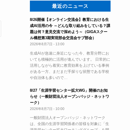
最近のニュース
8/26開催【オンライン交流会】教育における生
成AI活用の今 ～どんな取り組みをしている？課
題は何？意見交流で深めよう～（GIGAスクー
ル構想第3期実現部会交流会サブ部会）
2026年8月7日 - 13:00
生成AIが急速に身近になった今、教育分野にお
いても積極的に活用が進んでいます。 日常的に
活用しながら着実に教育効果を上げている事例
がある一方、まだまだ手探りな状態である学校
や自治体も多いので…
8/27「生涯学習センター拡大WG」開催のお知
らせ（一般財団法人オープンバッジ・ネットワ
ーク）
2026年8月7日 - 10:00
一般財団法人オープンバッジ・ネットワーク
は、全国の生涯学習関係者の皆様を対象に「生
涯学習センター拡大ワーキンググループ」を開