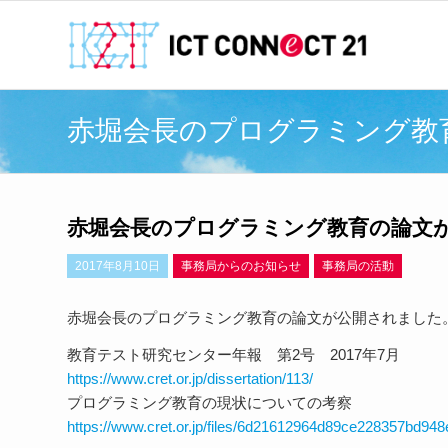
赤堀会長のプログラミング教
赤堀会長のプログラミング教育の論文
2017年8月10日
事務局からのお知らせ
事務局の活動
赤堀会長のプログラミング教育の論文が公開されました
教育テスト研究センター年報 第2号 2017年7月
https://www.cret.or.jp/dissertation/113/
プログラミング教育の現状についての考察
https://www.cret.or.jp/files/6d21612964d89ce228357bd948