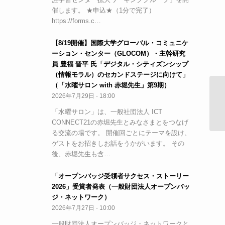
催します。 ★申込★（1分で完了）
https://forms.c…
【8/19開催】国際大学グローバル・コミュニケ
ーション・センター（GLOCOM）・主幹研究
員 豊福 晋平 氏「デジタル・シティズンシップ
（情報モラル）のセカンドステージに向けて」
（「水曜サロン with 赤堀先生」第9期）
2026年7月29日 - 18:00
産
資
「水曜サロン」は、一般社団法人 ICT
CONNECT21の赤堀先生とみなさまとをつなげ
る交流の場です。 開催回ごとにテーマを設け、
ゲストをお招きしお話をうかがいます。 その
後、赤堀先生も含…
「オープンバッジ受領者サクセス・ストーリー
2026」受賞者発表（一般財団法人オープンバッ
ジ・ネットワーク）
2026年7月27日 - 10:00
一般財団法人オープンバッジ・ネットワークと