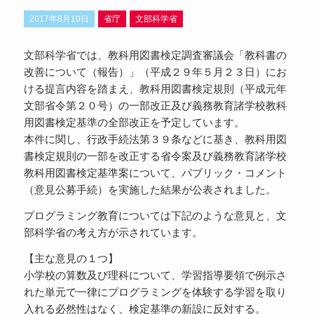
2017年8月10日
省庁
文部科学省
文部科学省では、教科用図書検定調査審議会「教科書の
改善について（報告）」（平成２９年５月２３日）にお
ける提言内容を踏まえ、教科用図書検定規則（平成元年
文部省令第２０号）の一部改正及び義務教育諸学校教科
用図書検定基準の全部改正を予定しています。
本件に関し、行政手続法第３９条などに基き、教科用図
書検定規則の一部を改正する省令案及び義務教育諸学校
教科用図書検定基準案について、パブリック・コメント
（意見公募手続）を実施した結果が公表されました。
プログラミング教育については下記のような意見と、文
部科学省の考え方が示されています。
【主な意見の１つ】
小学校の算数及び理科について、学習指導要領で例示さ
れた単元で一律にプログラミングを体験する学習を取り
入れる必然性はなく、検定基準の新設に反対する。