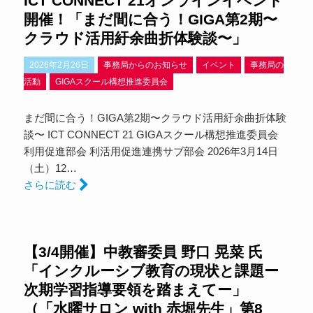
ICT CONNECT 21オンラインイベント
開催！「まだ間に合う！GIGA第2期〜
クラウド活用紆余曲折体験談〜」
2026年2月26日
事務局からのお知らせ
イベント
事務局の
活動
GIGAスクール構想推進委員会
まだ間に合う！GIGA第2期〜クラウド活用紆余曲折体験
談〜 ICT CONNECT 21 GIGAスクール構想推進委員会
利用促進部会 利活用促進連携サブ部会 2026年3月14日
（土）12…
さらに読む
【3/4開催】中教審委員 野口 晃菜 氏
「インクルーシブ教育の現状と課題ー
次期学習指導要領を踏まえてー」
（「水曜サロン with 赤堀先生」第8