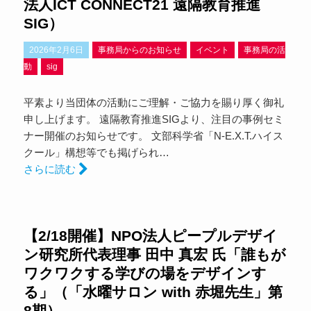
法人ICT CONNECT21 遠隔教育推進
SIG）
2026年2月6日
事務局からのお知らせ
イベント
事務局の活
動
sig
平素より当団体の活動にご理解・ご協力を賜り厚く御礼
申し上げます。 遠隔教育推進SIGより、注目の事例セミ
ナー開催のお知らせです。 文部科学省「N-E.X.T.ハイス
クール」構想等でも掲げられ…
さらに読む
【2/18開催】NPO法人ピープルデザイ
ン研究所代表理事 田中 真宏 氏「誰もが
ワクワクする学びの場をデザインす
る」（「水曜サロン with 赤堀先生」第
8期）