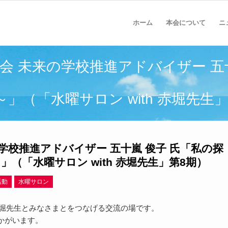
ホーム
本会について
ニ
委員会 未来の学校推進アドバイザー 
（「水曜サロン with 赤堀先生
の学校推進アドバイザー 五十嵐 俊子 氏「私の探
（「水曜サロン with 赤堀先生」第8期）
活動
水曜サロン
1の赤堀先生とみなさまとをつなげる交流の場です。
かがいます。