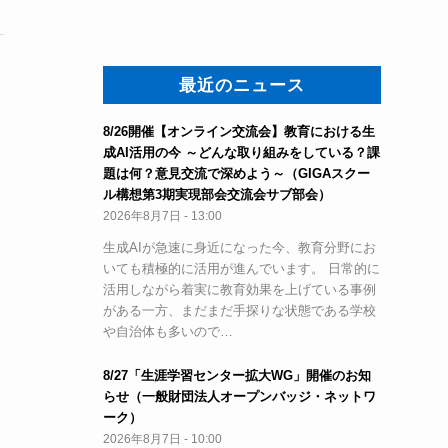
最近のニュース
8/26開催【オンライン交流会】教育における生
成AI活用の今 ～どんな取り組みをしている？課
題は何？意見交流で深めよう～（GIGAスクー
ル構想第3期実現部会交流会サブ部会）
2026年8月7日 - 13:00
生成AIが急速に身近になった今、教育分野にお
いても積極的に活用が進んでいます。 日常的に
活用しながら着実に教育効果を上げている事例
がある一方、まだまだ手探りな状態である学校
や自治体も多いので…
8/27「生涯学習センター拡大WG」開催のお知
らせ（一般財団法人オープンバッジ・ネットワ
ーク）
2026年8月7日 - 10:00