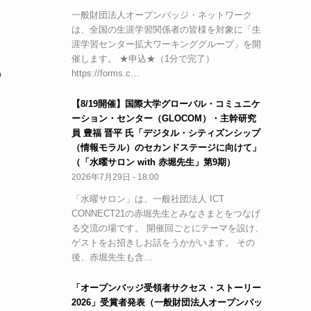
一般財団法人オープンバッジ・ネットワーク
は、全国の生涯学習関係者の皆様を対象に「生
涯学習センター拡大ワーキンググループ」を開
開
催します。 ★申込★（1分で完了）
の
https://forms.c…
【8/19開催】国際大学グローバル・コミュニケ
ーション・センター（GLOCOM）・主幹研究
員 豊福 晋平 氏「デジタル・シティズンシップ
（情報モラル）のセカンドステージに向けて」
（「水曜サロン with 赤堀先生」第9期）
2026年7月29日 - 18:00
「水曜サロン」は、一般社団法人 ICT
CONNECT21の赤堀先生とみなさまとをつなげ
る交流の場です。 開催回ごとにテーマを設け、
ゲストをお招きしお話をうかがいます。 その
後、赤堀先生も含…
「オープンバッジ受領者サクセス・ストーリー
2026」受賞者発表（一般財団法人オープンバッ