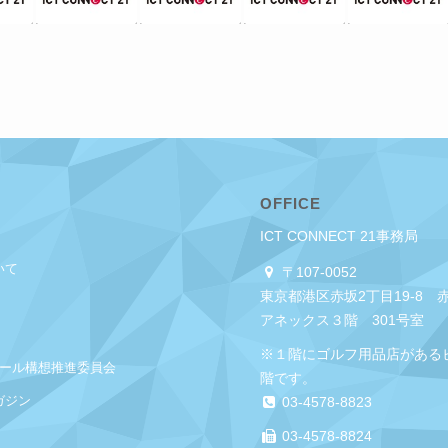
OFFICE
ICT CONNECT 21事務局
いて
〒107-0052
東京都港区赤坂2丁目19-8 
アネックス３階 301号室
※１階にゴルフ用品店がある
クール構想推進委員会
階です。
ガジン
03-4578-8823
03-4578-8824