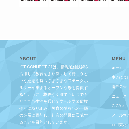
ABOUT
MENU
ICT CONNECT 21は、情報通信技術を
ホーム
活用して教育をより良くして行こうと
本会につ
いう意思を持つさまざまなステークホ
電子公告
ルダーが集まるオープンな場を提供す
るとともに、格差なく誰でもいつでも
ニュース
どこでも生涯を通じて学べる学習環境
GIGAス
作りに取り組み、教育の情報化の一層
の進展に寄与し、社会の発展に貢献す
メールマ
ることを目的としています。
ロゴ素材