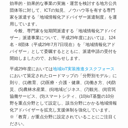
効率的・効果的な事業の実施・運営を検討する地方公共
団体等に対して、ICTの知見、ノウハウ等を有する専門
家を派遣する「地域情報化アドバイザー派遣制度」を運
用しています。
今般、専門家を短期間派遣する「地域情報化アドバイ
ザー」派遣事業について、平成29年度においては、124
名・8団体（平成29年7月7日現在）を「地域情報化アド
バイザー」として委嘱するとともに、派遣申請の受付を
開始しましたので、お知らせします。
平成29年度においては
地域IoT実装推進タスクフォース
において策定されたロードマップの「分野別モデル」に
則り、(1)教育、(2)医療・介護・健康、(3)働き方、(4)防
災、(5)農林水産業、(6)地域ビジネス、(7)観光、(8)官民
協働サービス、(9)スマートシティ、(10)IoT基盤の10分
野を重点分野として設定し、該当分野にかかる地域情報
化アドバイザーを拡充し支援体制を強化しています。
※「教育」が重点分野に設定されていることにご注目く
ださい。