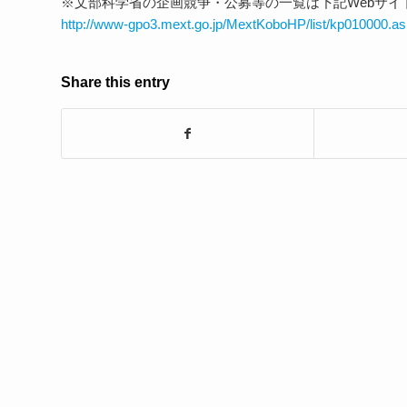
※文部科学省の企画競争・公募等の一覧は下記Webサイ
http://www-gpo3.mext.go.jp/MextKoboHP/list/kp010000.as
Share this entry