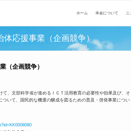
ホーム
本会について
ニ
治体応援事業（企画競争）
業（企画競争）
向けて、文部科学省が進めるＩＣＴ活用教育の必要性や効果及び、そ
について、国民的な機運の醸成を図るための普及・啓発事業につい
asp?id=KK0008080