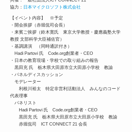
協力：
日本マイクロソフト株式会社
【イベント内容】 ※予定
・開会挨拶（赤堀侃司会長）
・来賓ご挨拶（鈴木寛氏 東京大学教授・慶應義塾大学
教授 文部科学大臣補佐官）
・基調講演 （同時通訳付き）
Hadi Partovi 氏 Code.org創業者・CEO
・日本の教育現場・学校での取り組みの報告
黒田充 氏 栃木県大田原市立大田原小学校 教諭
・パネルディスカッション
モデレーター
利根川裕太 特定非営利活動法人 みんなのコード
代表理事
パネリスト
Hadi Partovi 氏 Code.org創業者・CEO
黒田充 氏 栃木県大田原市立大田原小学校 教諭
赤堀侃司 ICT CONNECT 21 会長