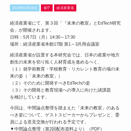
2018年4月24日
省庁
経済産業省
経済産業省にて、第３回「『未来の教室』とEdTech研究
会」が開催されます。
日時：5月7日（月）14:30～17:30
場所：経済産業省本館17階 第1～3共用会議室
経済産業省が設置する本研究会では、日本の産業や地方
創生の未来を切り拓く人材育成を進めるべく、
（１）就学前教育・学校教育・リカレント教育の場の未
来の姿（「未来の教室」）
（２）そのために開発すべきEdTechの姿
（３）その開発と教育現場への導入に向けた諸課題
を検討しています。
今回は、中間論点整理を踏まえた「未来の教室」のある
べき姿について、ゲストスピーカーからプレゼンと、委
員による意見交換が行われる予定です。
▼中間論点整理（第2回配布資料より）（PDF）