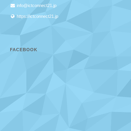
info@ictconnect21.jp
https://ictconnect21.jp
FACEBOOK