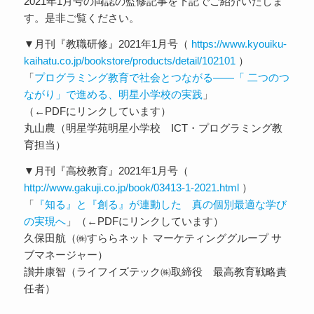
2021年1月号の両誌の監修記事を下記でご紹介いたしま
す。是非ご覧ください。
▼月刊『教職研修』2021年1月号（
https://www.kyouiku-
kaihatu.co.jp/bookstore/products/detail/102101
）
「
プログラミング教育で社会とつながる――「 二つのつ
ながり」で進める、明星小学校の実践
」
（←PDFにリンクしています）
丸山農（明星学苑明星小学校 ICT・プログラミング教
育担当）
▼月刊『高校教育』2021年1月号（
http://www.gakuji.co.jp/book/03413-1-2021.html
）
「
『知る』と『創る』が連動した 真の個別最適な学び
の実現へ
」（←PDFにリンクしています）
久保田航（㈱すららネット マーケティンググループ サ
ブマネージャー）
讃井康智（ライフイズテック㈱取締役 最高教育戦略責
任者）