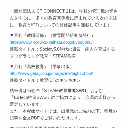
一般社団法人ICT CONNECT 21は、学校の管理職の皆さ
んを中心に、多くの教育関係者に読まれている次の２誌
に、教育とICTについての監修記事を連載しています。
▼月刊『教職研修』（教育開発研究所発行）
https://www.kyouiku-kaihatu.co.jp/kyosyoku/
連載タイトル：Society5.0時代の資質・能力を育成する
プログラミング教育・STEAM教育
▼月刊『高校教育』（学事出版）
http://www.gakuji.co.jp/magazine/highschool/
連載タイトル：教育ICTのキソキホン
執筆者は当会の「STEAM教育推進SWG」および
「EdTech推進SWG」のご協力により、会員の皆様から
選定しています。
また、本Webサイトでは、出版元のご協力の下、毎月の
記事を全文PDFでご覧いただけます。