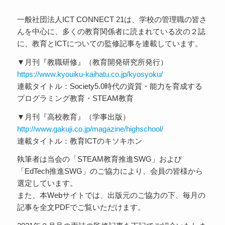
一般社団法人ICT CONNECT 21は、学校の管理職の皆さ
んを中心に、多くの教育関係者に読まれている次の２誌
に、教育とICTについての監修記事を連載しています。
▼月刊『教職研修』（教育開発研究所発行）
https://www.kyouiku-kaihatu.co.jp/kyosyoku/
連載タイトル：Society5.0時代の資質・能力を育成する
プログラミング教育・STEAM教育
▼月刊『高校教育』（学事出版）
http://www.gakuji.co.jp/magazine/highschool/
連載タイトル：教育ICTのキソキホン
執筆者は当会の「STEAM教育推進SWG」および
「EdTech推進SWG」のご協力により、会員の皆様から
選定しています。
また、本Webサイトでは、出版元のご協力の下、毎月の
記事を全文PDFでご覧いただけます。