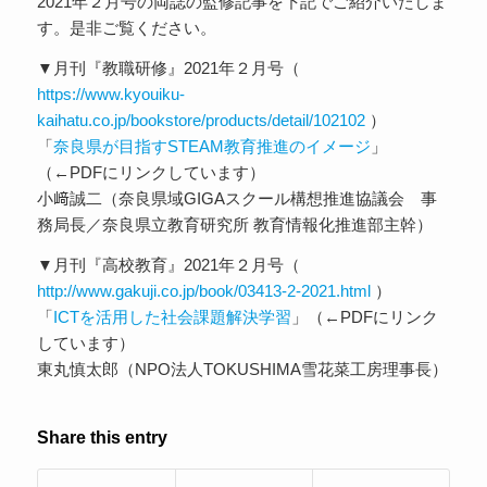
2021年２月号の両誌の監修記事を下記でご紹介いたしま
す。是非ご覧ください。
▼月刊『教職研修』2021年２月号（
https://www.kyouiku-
kaihatu.co.jp/bookstore/products/detail/102102
）
「
奈良県が目指すSTEAM教育推進のイメージ
」
（←PDFにリンクしています）
小﨑誠二（奈良県域GIGAスクール構想推進協議会 事
務局長／奈良県立教育研究所 教育情報化推進部主幹）
▼月刊『高校教育』2021年２月号（
http://www.gakuji.co.jp/book/03413-2-2021.html
）
「
ICTを活用した社会課題解決学習
」（←PDFにリンク
しています）
東丸慎太郎（NPO法人TOKUSHIMA雪花菜工房理事長）
Share this entry