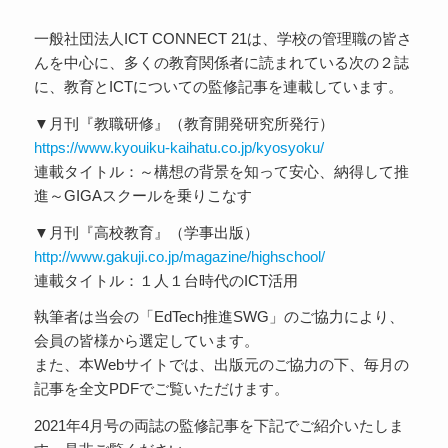
一般社団法人ICT CONNECT 21は、学校の管理職の皆さ
んを中心に、多くの教育関係者に読まれている次の２誌
に、教育とICTについての監修記事を連載しています。
▼月刊『教職研修』（教育開発研究所発行）
https://www.kyouiku-kaihatu.co.jp/kyosyoku/
連載タイトル：～構想の背景を知って安心、納得して推
進～GIGAスクールを乗りこなす
▼月刊『高校教育』（学事出版）
http://www.gakuji.co.jp/magazine/highschool/
連載タイトル：１人１台時代のICT活用
執筆者は当会の「EdTech推進SWG」のご協力により、
会員の皆様から選定しています。
また、本Webサイトでは、出版元のご協力の下、毎月の
記事を全文PDFでご覧いただけます。
2021年4月号の両誌の監修記事を下記でご紹介いたしま