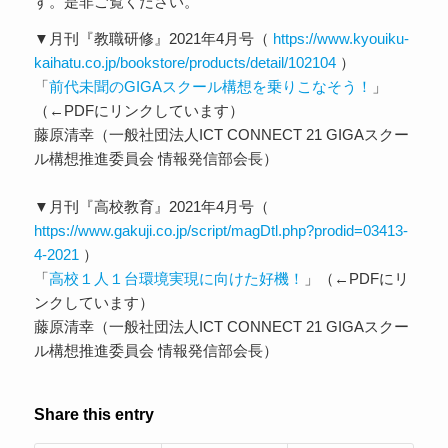
す。是非ご覧ください。
▼月刊『教職研修』2021年4月号（
https://www.kyouiku-
kaihatu.co.jp/bookstore/products/detail/102104
）
「
前代未聞のGIGAスクール構想を乗りこなそう！
」
（←PDFにリンクしています）
藤原清幸（一般社団法人ICT CONNECT 21 GIGAスクー
ル構想推進委員会 情報発信部会長）
▼月刊『高校教育』2021年4月号（
https://www.gakuji.co.jp/script/magDtl.php?prodid=03413-
4-2021
）
「
高校１人１台環境実現に向けた好機！
」（←PDFにリ
ンクしています）
藤原清幸（一般社団法人ICT CONNECT 21 GIGAスクー
ル構想推進委員会 情報発信部会長）
Share this entry