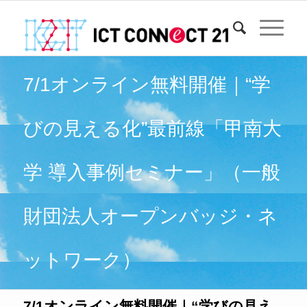
7/1オンライン無料開催｜“学
びの見える化”最前線「甲南大
学 導入事例セミナー」（一般
財団法人オープンバッジ・ネ
ットワーク）
7/1オンライン無料開催｜“学びの見え