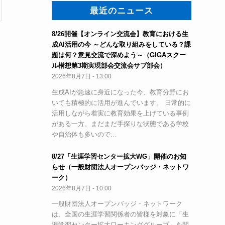
最近のニュース
8/26開催【オンライン交流会】教育における生
成AI活用の今 ～どんな取り組みをしている？課
題は何？意見交流で深めよう～（GIGAスクー
ル構想第3期実現部会交流会サブ部会）
2026年8月7日 - 13:00
生成AIが急速に身近になった今、教育分野にお
いても積極的に活用が進んでいます。 日常的に
活用しながら着実に教育効果を上げている事例
がある一方、まだまだ手探りな状態である学校
や自治体も多いので…
8/27「生涯学習センター拡大WG」開催のお知
らせ（一般財団法人オープンバッジ・ネットワ
ーク）
2026年8月7日 - 10:00
一般財団法人オープンバッジ・ネットワーク
は、全国の生涯学習関係者の皆様を対象に「生
涯学習センター拡大ワーキンググループ」を開