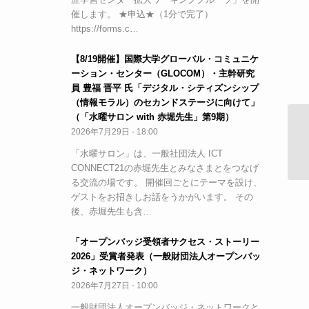
催します。 ★申込★（1分で完了）
https://forms.c…
【8/19開催】国際大学グローバル・コミュニケ
ーション・センター（GLOCOM）・主幹研究
員 豊福 晋平 氏「デジタル・シティズンシップ
（情報モラル）のセカンドステージに向けて」
（「水曜サロン with 赤堀先生」第9期）
2026年7月29日 - 18:00
学
関
「水曜サロン」は、一般社団法人 ICT
CONNECT21の赤堀先生とみなさまとをつなげ
る交流の場です。 開催回ごとにテーマを設け、
ゲストをお招きしお話をうかがいます。 その
後、赤堀先生も含…
「オープンバッジ受領者サクセス・ストーリー
2026」受賞者発表（一般財団法人オープンバッ
ジ・ネットワーク）
2026年7月27日 - 10:00
一般財団法人オープンバッジ・ネットワークと