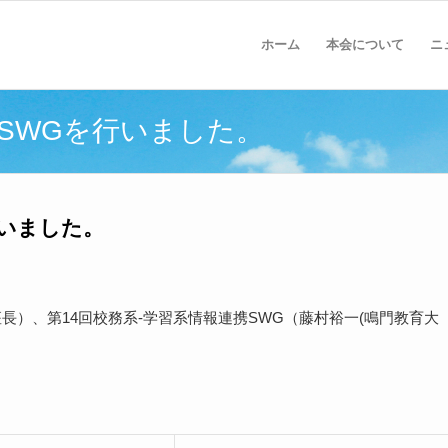
ホーム
本会について
ニ
携SWGを行いました。
行いました。
)座長）、第14回校務系-学習系情報連携SWG（藤村裕一(鳴門教育大