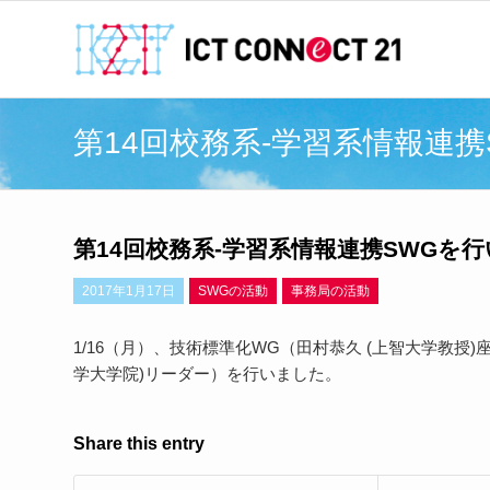
第14回校務系-学習系情報連
第14回校務系-学習系情報連携SWGを
2017年1月17日
SWGの活動
事務局の活動
1/16（月）、技術標準化WG（田村恭久 (上智大学教授
学大学院)リーダー）を行いました。
Share this entry