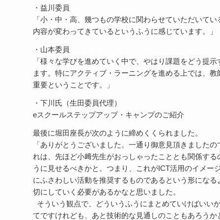
・益川委員
「小・中・高、幾つもの学校に関わらせていただいている
内容が変わってきているというふうに感じています。」
・山本委員
「様々な学びを進めていく中で、やはり課題をどう提示
ます。特にアクティブ・ラーニングを進める上では、教
重要ということです。」
・下川氏（生田委員代理）
eスクールステップアップ・キャンプのご紹介
最後に堀田座長が次のように締めくくられました。
「ありがとうございました。一通り御意見頂きましたの
れは、先ほど小﨑先生がおっしゃったこととも関係する
うに見せるべきかと。つまり、これがICT活用のイメー
にふさわしい活動を推奨するものであるという形になる
切にしていく必要があるかなと思いました。
そういう観点で、どういうふうにまとめていけばいいか
てですけれども、あと技術的な見通しのこともあろうか