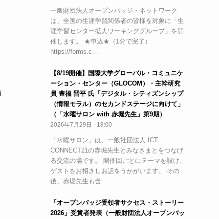
一般財団法人オープンバッジ・ネットワーク
は、全国の生涯学習関係者の皆様を対象に「生
涯学習センター拡大ワーキンググループ」を開
催します。 ★申込★（1分で完了）
https://forms.c…
【8/19開催】国際大学グローバル・コミュニケ
ーション・センター（GLOCOM）・主幹研究
須
員 豊福 晋平 氏「デジタル・シティズンシップ
（情報モラル）のセカンドステージに向けて」
（「水曜サロン with 赤堀先生」第9期）
2026年7月29日 - 18:00
「水曜サロン」は、一般社団法人 ICT
CONNECT21の赤堀先生とみなさまとをつなげ
る交流の場です。 開催回ごとにテーマを設け、
ゲストをお招きしお話をうかがいます。 その
後、赤堀先生も含…
「オープンバッジ受領者サクセス・ストーリー
2026」受賞者発表（一般財団法人オープンバッ