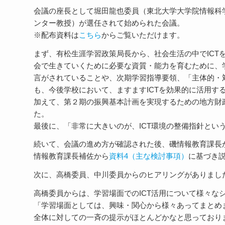
会議の座長として堀田龍也委員（東北大学大学院情報科
ンター教授）が選任されて始められた会議。
※配布資料は
こちら
からご覧いただけます。
まず、有松生涯学習政策局長から、社会生活の中でICT
会で生きていくために必要な資質・能力を育むために、学
言がされていることや、次期学習指導要領、「主体的・
も、今後学校において、ますますICTを効果的に活用す
加えて、第２期の振興基本計画を実現するための地方財
た。
最後に、「非常に大きいのが、ICT環境の整備指針とい
続いて、会議の進め方が確認された後、磯情報教育課長
情報教育課長補佐から
資料4（主な検討事項）
に基づき
次に、高橋委員、中川委員からのヒアリングがありまし
高橋委員からは、学習場面でのICT活用について様々な
「学習場面としては、興味・関心から様々あってまとめ
全体に対しての一斉の提示がほとんどかなと思っておりま