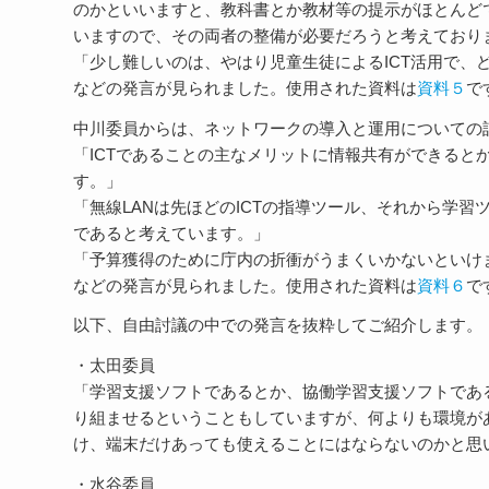
のかといいますと、教科書とか教材等の提示がほとんどで
いますので、その両者の整備が必要だろうと考えており
「少し難しいのは、やはり児童生徒によるICT活用で、
などの発言が見られました。使用された資料は
資料５
で
中川委員からは、ネットワークの導入と運用についての
「ICTであることの主なメリットに情報共有ができると
す。」
「無線LANは先ほどのICTの指導ツール、それから学
であると考えています。」
「予算獲得のために庁内の折衝がうまくいかないといけ
などの発言が見られました。使用された資料は
資料６
で
以下、自由討議の中での発言を抜粋してご紹介します。
・太田委員
「学習支援ソフトであるとか、協働学習支援ソフトであ
り組ませるということもしていますが、何よりも環境が
け、端末だけあっても使えることにはならないのかと思
・水谷委員