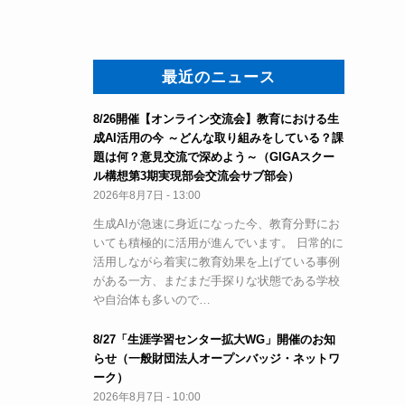
最近のニュース
8/26開催【オンライン交流会】教育における生
成AI活用の今 ～どんな取り組みをしている？課
題は何？意見交流で深めよう～（GIGAスクー
ル構想第3期実現部会交流会サブ部会）
2026年8月7日 - 13:00
生成AIが急速に身近になった今、教育分野にお
いても積極的に活用が進んでいます。 日常的に
活用しながら着実に教育効果を上げている事例
がある一方、まだまだ手探りな状態である学校
や自治体も多いので…
8/27「生涯学習センター拡大WG」開催のお知
らせ（一般財団法人オープンバッジ・ネットワ
ーク）
2026年8月7日 - 10:00