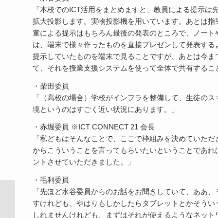
「本校でのICT活用をまとめますと、教員による提示は
拡大投影します。実物投影機を用いています。あとは指
童による提示はもちろん最後の発表のところで、ノート
は、端末で様々作ったものを直接プレゼンして発表する
提示していたものを端末で見ることですが、あとは今ま
て、それを授業支援システムを使って全体で共有するこ
・柴田委員
「（高校の場合）学校がインフラを整備して、生徒のス
境というのはすごく近い状況にあります。」
・赤堀委員 ※ICT CONNECT 21 会長
「私どもはそんなことで、ここで枠組みを決めていただ
からこういうことを言ってもらいたいということであれ
ントさせていただきました。」
・毛利委員
「先ほど水谷委員からのお話をお聞きしていて、ああ、
第14回校務系-学習系情報連携SWGを
すけれども、やはりもしかしたらタブレットとかそうい
行いました。
しれませんけれども、まずはそれが使えるようなネット