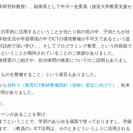
学研究科教授）、副座長として中川一史委員（放送大学教育支援セ
を日常的に活用するということが当たり前の世の中、子供たちが社
校生活や学習環境の中でICTの環境整備が不可欠であるという提
対話的で深い学び」、そしてプログラミング教育、という内容面で
るということが期待されていることのご挨拶がありました。
政措置のご紹介や、自治体間の格差についてのご説明もありまし
うものを整備すること」という発言もありました。
から
資料３（教育ICT教材整備指針（仮称）策定に向けて）
、松本
説明がありました。
た。
シーンがあることを挙げ、
までということで、学習のあらゆる場面で使っておりますし、学級
す。（教員の）ICT活用は、そのときどういうふうに活用される