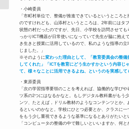
・小崎委員
「市町村単位で、整備が推進できているというところと
のですけれども、山添村というところは、2年前にはタ
状態の村だったのですが、先日、小学校を訪問させてもら
っかりICT機器が日常使いになっていて先生が脇に抱え
き生きと授業に活用しているので、私のような指導の立
じました。」
※そのように
変わった理由として、「教育委員会の整備
してくれた」「ICTを教育にどう生かすかという内容じ
て、様々なことに活用できるよね、というのを実感して
・東原委員
「次の学習指導要領のことを考えれば、協働的な学びや
ツ系の2つにはなるかなと。もしデジタル教科書がもう
ンツ、たとえば，ドリル教材のようなコンテンツとか、
るといいのかなと。学校にひとつ必要とか、クラスに一
をもう少し重視できるような基準になるとありがたいと
「コンピュータの整備の中で難しいといいますか、何と