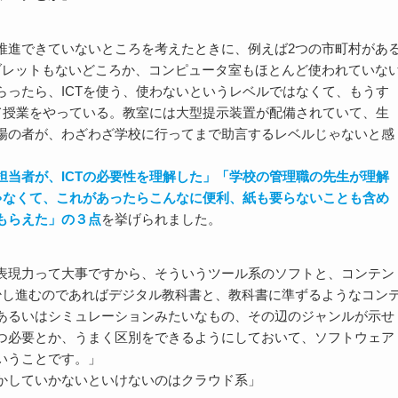
推進できていないところを考えたときに、例えば2つの市町村があ
ブレットもないどころか、コンピュータ室もほとんど使われていな
ったら、ICTを使う、使わないというレベルではなくて、もうす
て授業をやっている。教室には大型提示装置が配備されていて、生
場の者が、わざわざ学校に行ってまで助言するレベルじゃないと感
担当者が、ICTの必要性を理解した」「学校の管理職の先生が理解
ゃなくて、これがあったらこんなに便利、紙も要らないことも含め
もらえた」の３点
を挙げられました。
表現力って大事ですから、そういうツール系のソフトと、コンテン
少し進むのであればデジタル教科書と、教科書に準ずるようなコン
あるいはシミュレーションみたいなもの、その辺のジャンルが示せ
つ必要とか、うまく区別をできるようにしておいて、ソフトウェア
いうことです。」
かしていかないといけないのはクラウド系」