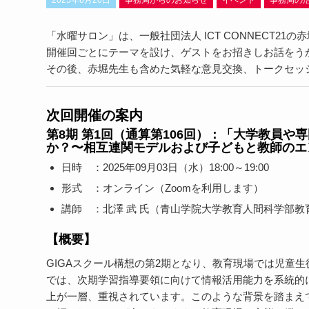
2025年8月20日
事務局からのお知らせ
イベント
事務局の
「水曜サロン」は、一般社団法人 ICT CONNECT2
開催回ごとにテーマを設け、ゲストをお招きしお話をう
その後、赤堀先生も含めた気軽な意見交換、トークセッ
次回開催の案内
第8期 第1回（通算第106回）：「大学教員
か？〜相互連関モデルおよび子どもと教師のエ
日時 ：2025年09月03日（水）18:00～19:00
形式 ：オンライン（Zoomを利用します）
講師 ：北澤 武 氏（青山学院大学教育人間科学部教
【概要】
GIGAスクール構想の第2期となり、教育現場では児童
では、次期学習指導要領に向けて情報活用能力を系統的に
上が一層、重視されています。このような背景を踏まえ