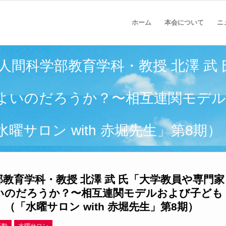
ホーム
本会について
ニ
育人間科学部教育学科・教授 北澤 武
よいのだろうか？〜相互連関モデ
サロン with 赤堀先生」第8期）
部教育学科・教授 北澤 武 氏「大学教員や専門家
いのだろうか？〜相互連関モデルおよび子ども
「水曜サロン with 赤堀先生」第8期）