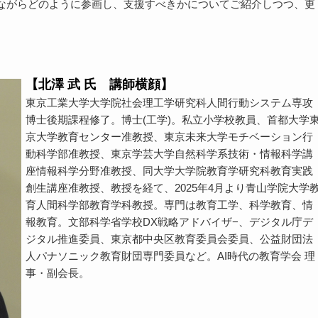
ながらどのように参画し、支援すべきかについてご紹介しつつ、更
【北澤 武 氏 講師横顔】
東京工業大学大学院社会理工学研究科人間行動システム専攻
博士後期課程修了。博士(工学)。私立小学校教員、首都大学
京大学教育センター准教授、東京未来大学モチベーション行
動科学部准教授、東京学芸大学自然科学系技術・情報科学講
座情報科学分野准教授、同大学大学院教育学研究科教育実践
創生講座准教授、教授を経て、2025年4月より青山学院大学
育人間科学部教育学科教授。専門は教育工学、科学教育、情
報教育。文部科学省学校DX戦略アドバイザ−、デジタル庁デ
ジタル推進委員、東京都中央区教育委員会委員、公益財団法
人パナソニック教育財団専門委員など。AI時代の教育学会 理
事・副会長。