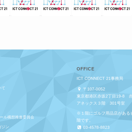
OFFICE
ICT CONNECT 21事務局
いて
〒107-0052
東京都港区赤坂2丁目19-8 
アネックス３階 301号室
※１階にゴルフ用品店がある
クール構想推進委員会
階です。
ガジン
03-4578-8823