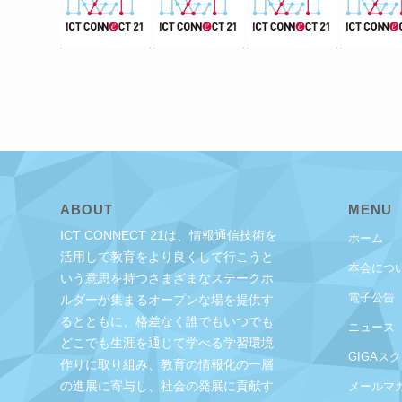
ABOUT
MENU
ICT CONNECT 21は、情報通信技術を
ホーム
活用して教育をより良くして行こうと
本会につ
いう意思を持つさまざまなステークホ
電子公告
ルダーが集まるオープンな場を提供す
るとともに、格差なく誰でもいつでも
ニュース
どこでも生涯を通じて学べる学習環境
GIGAス
作りに取り組み、教育の情報化の一層
の進展に寄与し、社会の発展に貢献す
メールマ