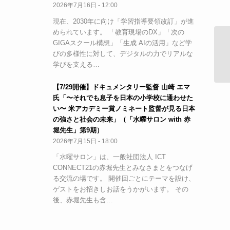
2026年7月16日 - 12:00
現在、2030年に向け「学習指導要領改訂」が進
められています。 「教育現場のDX」「次の
GIGAスクール構想」「生成 AIの活用」など学
学
びの多様性に対して、デジタルの力でリアルな
き
学びを支える…
【7/29開催】ドキュメンタリー監督 山崎 エマ
氏「〜それでも息子を日本の小学校に通わせた
い〜 米アカデミー賞ノミネート監督が見る日本
の強さと社会の未来」（「水曜サロン with 赤
堀先生」第9期）
2026年7月15日 - 18:00
「水曜サロン」は、一般社団法人 ICT
CONNECT21の赤堀先生とみなさまとをつなげ
る交流の場です。 開催回ごとにテーマを設け、
ゲストをお招きしお話をうかがいます。 その
後、赤堀先生も含…