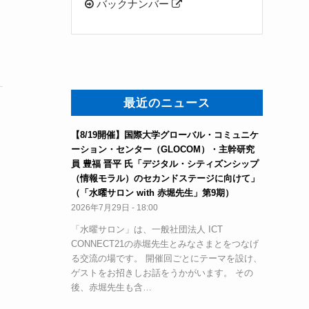
バックナンバー
最近のニュース
【8/19開催】国際大学グローバル・コミュニケ
ーション・センター（GLOCOM）・主幹研究
員 豊福 晋平 氏「デジタル・シティズンシップ
（情報モラル）のセカンドステージに向けて」
（「水曜サロン with 赤堀先生」第9期）
2026年7月29日 - 18:00
「水曜サロン」は、一般社団法人 ICT
CONNECT21の赤堀先生とみなさまとをつなげ
る交流の場です。 開催回ごとにテーマを設け、
ゲストをお招きしお話をうかがいます。 その
後、赤堀先生も含…