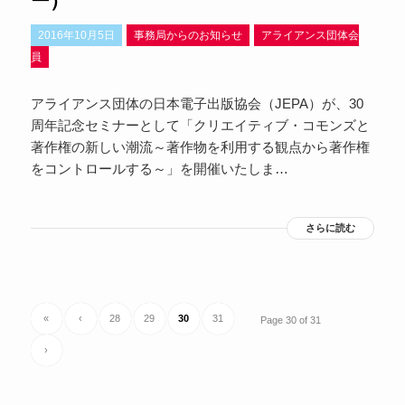
ー）
2016年10月5日
事務局からのお知らせ
アライアンス団体会
員
アライアンス団体の日本電子出版協会（JEPA）が、30
周年記念セミナーとして「クリエイティブ・コモンズと
著作権の新しい潮流～著作物を利用する観点から著作権
をコントロールする～」を開催いたしま…
さらに読む
«
‹
28
29
30
31
Page 30 of 31
›