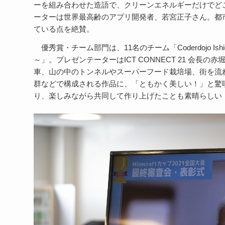
ーを組み合わせた造語で、クリーンエネルギーだけでど
ーターは世界最高齢のアプリ開発者、若宮正子さん。都
ている点を絶賛。
優秀賞・チーム部門は、
11
名のチーム「
Coderdojo Ishi
～」。プレゼンテーターは
ICT CONNECT 21
会長の赤
車、山の中のトンネルやスーパーフード栽培場、街を流
群などで構成される作品に、「ともかく美しい！」と驚
り、楽しみながら共同して作り上げたことも素晴らしい