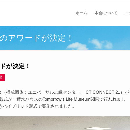
ホーム
本会について
ニ
国⼤会のアワードが決定！
ワードが決定！
動
会（構成団体：ユニバーサル志縁センター、
ICT CONNECT 21
）が
彰式が、積水ハウスの
Tomorrow’s Life Museum
関東で行われまし
うハイブリッド形式で実施されました。