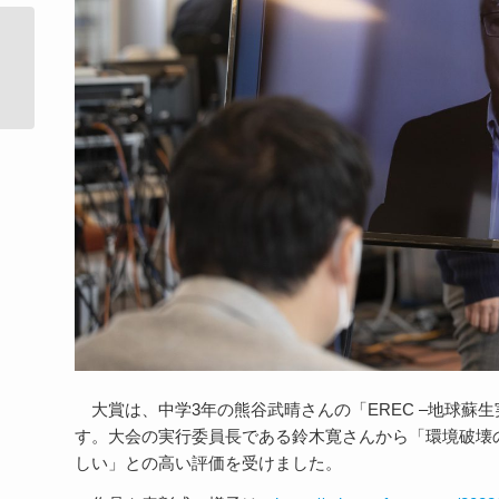
【日本IMS協会】第４回テクニカルブ
リーフィング（LTI実装...
大賞は、中学
3
年の熊谷武晴さんの「
EREC –
地球蘇生
す。大会の実行委員長である鈴木寛さんから「環境破壊
しい」との高い評価を受けました。