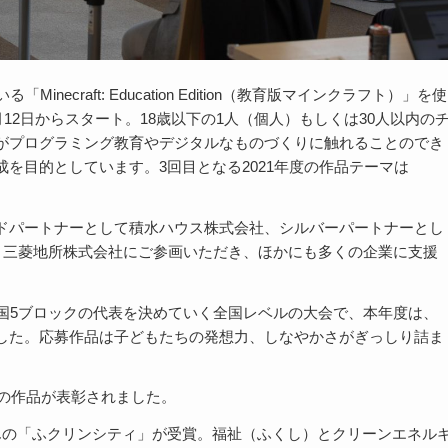
いる「
Minecraft: Education Edition
（教育版マインクラフト）」を使
月
12
日からスタート。
18
歳以下の
1
人（個人）もしくは
30
人以内の
がプログラミング教育やデジタルなものづくりに触れることのでき
成を目的としています。
3
回目となる
2021
年度の作品テーマは
ドパートナーとして積水ハウス株式会社、シルバーパートナーとし
、三菱地所株式会社にご参画いただき、ほかにも多くの企業に支援
国5ブロックの代表を決めていく全国レベルの大会で、本年度は、
りました。応募作品は子どもたちの発想力、しなやかさがぎっしり詰ま
の作品が表彰されました。
んの「ふクリンシティ」が受賞。福祉（ふくし）とクリーンエネル