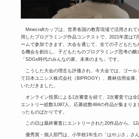
Minecraft
カップは、世界各国の教育現場で活用されて
用したプログラミング作品コンテストで、
2021
年度は
7
ームで参加できます。大会を通じて、全ての子どもたち
る機会を創出し、子どもたちのプログラミング思考の醸
「
SDGs
時代のみんなの家、未来のまち」です。
こうした大会の理念も評価され、今大会では、ゴール
て日本ユニシス株式会社（
BIPROGY
）、農林信用金庫
いただきました。
オンライン投票による1次審査を経て、2次審査では全
エントリー総数3,087人、応募総数484の作品が集ま
ったものばかりです。
この日は最終審査にエントリーされた
20
作品から、
12
優秀賞・個人部門は、小学校
1
年生の「はやぶさ」さ