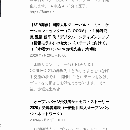
催します。 ★申込★（1分で完了）
https://forms.c…
【8/19開催】国際大学グローバル・コミュニケ
ーション・センター（GLOCOM）・主幹研究
チ
員 豊福 晋平 氏「デジタル・シティズンシップ
（情報モラル）のセカンドステージに向けて」
（「水曜サロン with 赤堀先生」第9期）
2026年7月29日 - 18:00
「水曜サロン」は、一般社団法人 ICT
CONNECT21の赤堀先生とみなさまとをつなげ
る交流の場です。 開催回ごとにテーマを設け、
ゲストをお招きしお話をうかがいます。 その
後、赤堀先生も含…
「オープンバッジ受領者サクセス・ストーリー
2026」受賞者発表（一般財団法人オープンバッ
ジ・ネットワーク）
2026年7月27日 - 10:00
ギ
一般財団法人オープンバッジ・ネットワークと