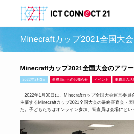
Minecraftカップ2021全
Minecraftカップ2021全国⼤会のア
2022年2月3日
事務局からのお知らせ
イベント
事務局の活
2022
年
1
月
30
日に、
Minecraft
カップ全国⼤会運営委員
主催する
Minecraft
カップ
2021
全国⼤会の最終審査会・表
た。子どもたちはオンライン参加、審査員は会場にとい