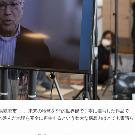
実験都市
–
」。未来の地球を
SF
的世界観で丁寧に描写した作品で
の進んだ地球を完全に再生するという壮大な構想力はとても素晴ら