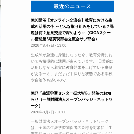
最近のニュース
8/26開催【オンライン交流会】教育における生
成AI活用の今 ～どんな取り組みをしている？課
題は何？意見交流で深めよう～（GIGAスクー
ル構想第3期実現部会交流会サブ部会）
2026年8月7日 - 13:00
生成AIが急速に身近になった今、教育分野にお
いても積極的に活用が進んでいます。 日常的に
活用しながら着実に教育効果を上げている事例
がある一方、まだまだ手探りな状態である学校
や自治体も多いので…
8/27「生涯学習センター拡大WG」開催のお知
らせ（一般財団法人オープンバッジ・ネットワ
ーク）
2026年8月7日 - 10:00
一般財団法人オープンバッジ・ネットワーク
は、全国の生涯学習関係者の皆様を対象に「生
涯学習センター拡大ワーキンググループ」を開