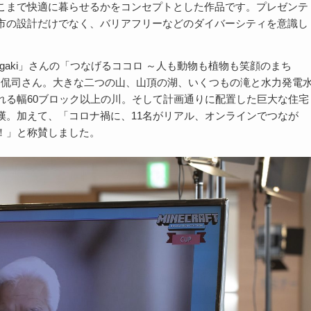
こまで快適に暮らせるかをコンセプトとした作品です。プレゼンテ
市の設計だけでなく、バリアフリーなどのダイバーシティを意識し
gaki
」さんの「つなげるココロ ～人も動物も植物も笑顔のまち
堀侃司さん。大きな二つの山、山頂の湖、いくつもの滝と水力発電
れる幅
60
ブロック以上の川。そして計画通りに配置した巨大な住宅
嘆。加えて、「コロナ禍に、
11
名がリアル、オンラインでつなが
！」と称賛しました。