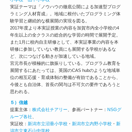
実証テーマは「ノウハウの徹底公開による加速型プログ
ラミング人材育成」。地域に根付いたプログラミング体
験学習と継続的な横展開の実現を図る。
2017年度より本実証授業の内容を加賀市内全小学校の4
年生以上の全クラスの総合的な学習の時間で展開予定。
また1月に校内自主研修として、本実証事業の内容を本
研修に参加していない教員にも展開する学校があるな
ど、次につなげる動きが加速している地域。
宮元市長が積極的に旗振りしている。プログラム教育を
展開するにあたっては、英国のCAS hubのような地域単
位の相互応援・育成体制の整備が有効であることから、
今後とも自治体、首長の関与は不可欠の要件であろうと
思われる。
５）信越
提案主体：
株式会社チアリー
、参画パートナー：
NSGグ
ループ各社
、
実証校：
新潟市立沼垂小学校
・
新潟市立内野小学校
・
新
潟市立東石山中学校