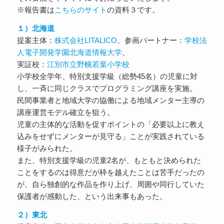
※報告書は
こちらのサイト
の資料３です。
１）北海道
提案主体：
株式会社LITALICO
、参画パートナー：
学校法
人電子開発学園北海道情報大学
、
実証校：
江別市立野幌若葉小学校
小学校全学年、特別支援学級（総勢45名）の児童に対
し、一斉に同じクラスでプログラミング講座を実施。
民間事業者と地域大学の協働による地域メンター主導の
講座運営モデル確立を狙う。
児童の主体的な活動を促すポイントの「必要以上に教え
込みをせずにメンターが見守る」ことが実践されている
様子がみられた。
また、特別支援学級の児童2名が、もともと決められた
ことをするのは得意だが枠を越えたことは苦手だったの
が、自ら独創的な作品を作り上げ、周囲や同行していた
保護者が感動した、という出来事もあった。
２）東北