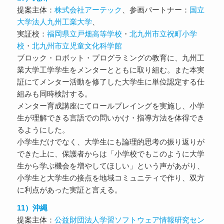
提案主体：
株式会社アーテック
、参画パートナー：
国立
大学法人九州工業大学
、
実証校：
福岡県立戸畑高等学校
・
北九州市立祝町小学
校
・
北九州市立児童文化科学館
ブロック・ロボット・プログラミングの教育に、九州工
業大学工学学生をメンターとともに取り組む。また本実
証にてメンター活動を修了した大学生に単位認定する仕
組みも同時検討する。
メンター育成講座にてロールプレイングを実施し、小学
生が理解できる言語での問いかけ・指導方法を体得でき
るようにした。
小学生だけでなく、大学生にも論理的思考の振り返りが
できた上に、保護者からは「小学校でもこのように大学
生から学ぶ機会を増やしてほしい」という声があがり、
小学生と大学生の接点を地域コミュニティで作り、双方
に利点があった実証と言える。
11）沖縄
提案主体：
公益財団法人学習ソフトウェア情報研究セン