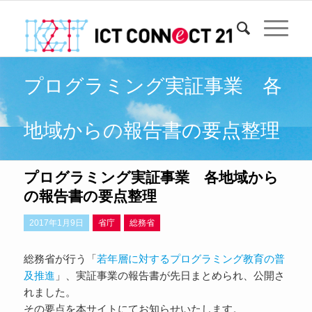
プログラミング実証事業 各
地域からの報告書の要点整理
プログラミング実証事業 各地域から
よ
よ
の報告書の要点整理
2017年1月9日
省庁
総務省
総務省が行う「
若年層に対するプログラミング教育の普
及推進
」、実証事業の報告書が先日まとめられ、公開さ
れました。
その要点を本サイトにてお知らせいたします。