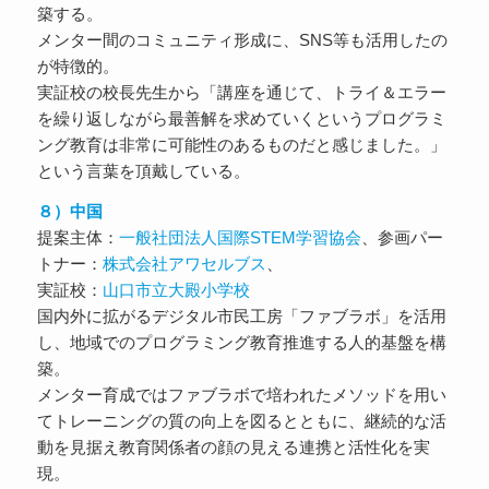
築する。
メンター間のコミュニティ形成に、SNS等も活用したの
が特徴的。
実証校の校長先生から「講座を通じて、トライ＆エラー
を繰り返しながら最善解を求めていくというプログラミ
ング教育は非常に可能性のあるものだと感じました。」
という言葉を頂戴している。
８）中国
提案主体：
一般社団法人国際STEM学習協会
、参画パー
トナー：
株式会社アワセルブス
、
実証校：
山口市立大殿小学校
国内外に拡がるデジタル市民工房「ファブラボ」を活用
し、地域でのプログラミング教育推進する人的基盤を構
築。
メンター育成ではファブラボで培われたメソッドを用い
てトレーニングの質の向上を図るとともに、継続的な活
動を見据え教育関係者の顔の見える連携と活性化を実
現。