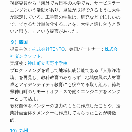
視察委員から「海外でも日本の大学でも、サービスラー
ニングという活動があり、単位が取得できるように大学
が認定している。工学部の学生は、研究などで忙しいの
で、できるだけ単位化することを、大学と話し合うと良
いと思う。」という提言があった。
９）四国
提案主体：
株式会社TENTO
、参画パートナー：
株式会
社ダンクソフト
、
実証校：
神山町立広野小学校
プログラミングを通して地域伝統芸能である『人形浄瑠
璃』を再見し、教科教育のみならず、地域復興の人材育
成とアイデンティティ教育にも役立てる取り組み。徳島
県神山町のリモートオフィスで働くエンジニアをメンタ
ーとして活用。
教材自体をメンターの協力のもとに作成したことや、授
業計画全体をメンターに作成してもらったことが特徴
的。
10）九州