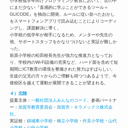
小学校低学年向けプログラミング教育において、世の中
にまだ少ない『直感的に学ぶことができるツール＝
GLICODE』を独自に開発。ルールに従い並べたおかし
をスマートフォンアプリで読み込むことによりコーディ
ングし、課題解決に導く。
小学校の低学年が相手になるため、メンターや先生の
他、サポートスタッフをかなりつけないと実証が難しか
った。
前原小学校の松田校長先生が強力な推進力となってお
り、学校内のWi-Fi設備の充実など、ハード面を含めて短
期間にICT教育の環境を整備された努力はすばらしい。
生徒の父兄の方々からのご理解も得つつあるようで、今
後校区を越えて運動が展開できることが望まれる。
４）北陸
提案主体：
一般社団法人みんなのコード
、参画パートナ
ー：
加賀市教育委員会
・
加賀市
・
キラメックス株式会
社
、
実証校：
錦城東小学校
・
橋立小学校
・
作見小学校
・
山代
小学校
・
山中小学校