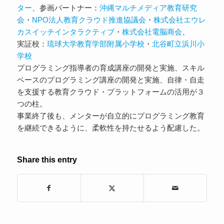
ター
、参画パートナー：
沖縄マルチメディア教育研究
会
・
NPO法人教育クラウド推進協議会
・
株式会社エウレ
カスイッチインタラクティブ
・
株式会社電脳商会
、
実証校：
琉球大学教育学部附属小学校
・
北谷町立浜川小
学校
プログラミング指導者の育成講座の開発と実施、スキル
ベースのプログラミング講座の開発と実施、自律・自走
を支援する教育クラウド・プラットフォームの活用が３
つの柱。
事業終了後も、メンターが自立的にプログラミング教育
を継続できるように、柔軟性を持たせるよう配慮した。
Share this entry