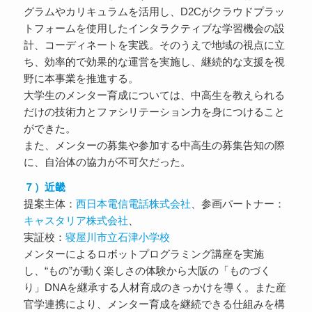
グラムやカリキュラムを活用し、D2Cがクラウドプラッ
トフォームを使用したインタラクティブな学習機会の設
計、コーディネートを実践。そのうえで地域の視点に立
ち、効率的で効果的な運営を実施し、継続的な支援を視
野に本事業を推進する。
大学生のメンター育成については、中高生を教えられる
だけの技術力とファシリテーション力を身につけること
ができた。
また、メンターの募集や参加する中高生の募集告知の際
に、自治体の協力が不可欠だった。
７）近畿
提案主体：
西日本電信電話株式会社
、参画パートナー：
キャスタリア株式会社
、
実証校：
寝屋川市立石津小学校
メンターによるロボットプログラミング講座を実施
し、“もの”が動く楽しさの体験から大阪の「ものづく
り」DNAを継承する人材育成のきっかけを導く。また産
官学連携により、メンター育成を継続できる仕組みを構