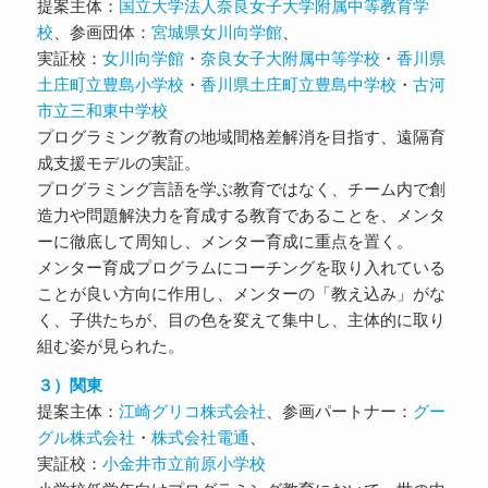
提案主体：
国立大学法人奈良女子大学附属中等教育学
校
、参画団体：
宮城県女川向学館
、
実証校：
女川向学館
・
奈良女子大附属中等学校
・
香川県
土庄町立豊島小学校
・
香川県土庄町立豊島中学校
・
古河
市立三和東中学校
プログラミング教育の地域間格差解消を目指す、遠隔育
成支援モデルの実証。
プログラミング言語を学ぶ教育ではなく、チーム内で創
造力や問題解決力を育成する教育であることを、メンタ
ーに徹底して周知し、メンター育成に重点を置く。
メンター育成プログラムにコーチングを取り入れている
ことが良い方向に作用し、メンターの「教え込み」がな
く、子供たちが、目の色を変えて集中し、主体的に取り
組む姿が見られた。
３）関東
提案主体：
江崎グリコ株式会社
、参画パートナー：
グー
グル株式会社
・
株式会社電通
、
実証校：
小金井市立前原小学校