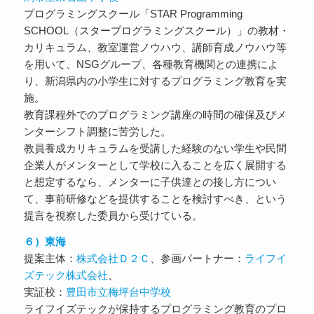
プログラミングスクール「STAR Programming
SCHOOL（スタープログラミングスクール）」の教材・
カリキュラム、教室運営ノウハウ、講師育成ノウハウ等
を用いて、NSGグループ、各種教育機関との連携によ
り、新潟県内の小学生に対するプログラミング教育を実
施。
教育課程外でのプログラミング講座の時間の確保及びメ
ンターシフト調整に苦労した。
教員養成カリキュラムを受講した経験のない学生や民間
企業人がメンターとして学校に入ることを広く展開する
と想定するなら、メンターに子供達との接し方につい
て、事前研修などを提供することを検討すべき、という
提言を視察した委員から受けている。
６）東海
提案主体：
株式会社Ｄ２Ｃ
、参画パートナー：
ライフイ
ズテック株式会社
、
実証校：
豊田市立梅坪台中学校
ライフイズテックが保持するプログラミング教育のプロ