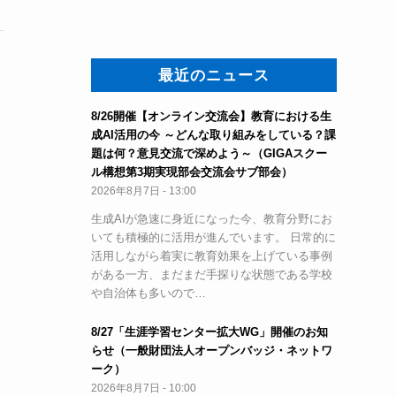
最近のニュース
8/26開催【オンライン交流会】教育における生
成AI活用の今 ～どんな取り組みをしている？課
題は何？意見交流で深めよう～（GIGAスクー
ル構想第3期実現部会交流会サブ部会）
2026年8月7日 - 13:00
生成AIが急速に身近になった今、教育分野にお
いても積極的に活用が進んでいます。 日常的に
活用しながら着実に教育効果を上げている事例
がある一方、まだまだ手探りな状態である学校
や自治体も多いので…
8/27「生涯学習センター拡大WG」開催のお知
らせ（一般財団法人オープンバッジ・ネットワ
ーク）
2026年8月7日 - 10:00