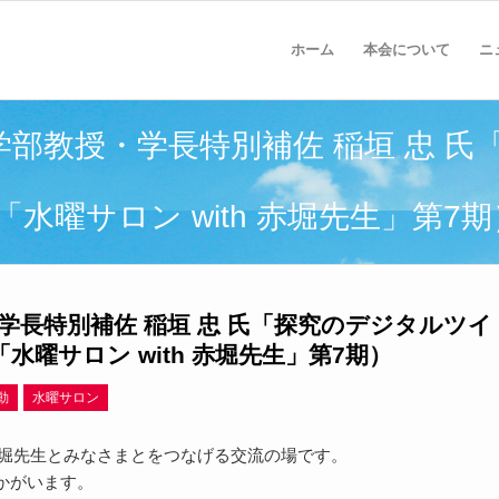
ホーム
本会について
ニ
文学部教授・学長特別補佐 稲垣 忠 
曜サロン with 赤堀先生」第7期
・学長特別補佐 稲垣 忠 氏「探究のデジタルツイ
曜サロン with 赤堀先生」第7期）
動
水曜サロン
1の赤堀先生とみなさまとをつなげる交流の場です。
かがいます。