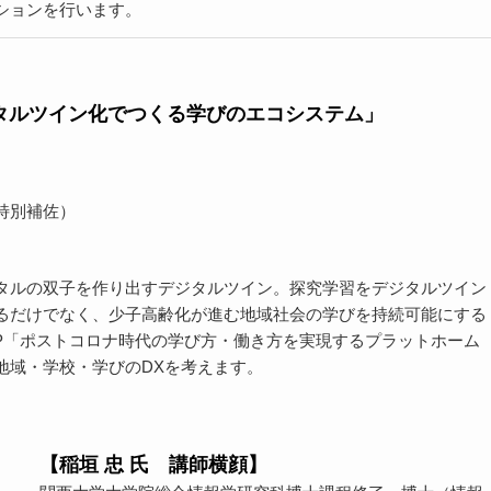
ションを行います。
タルツイン化でつくる学びのエコシステム
」
特別補佐
）
タルの双子を作り出すデジタルツイン。探究学習をデジタルツイン
るだけでなく、少子高齢化が進む地域社会の学びを持続可能にする
P「ポストコロナ時代の学び方・働き方を実現するプラットホーム
地域・学校・学びのDXを考えます
。
【
稲垣 忠
氏 講師横顔】