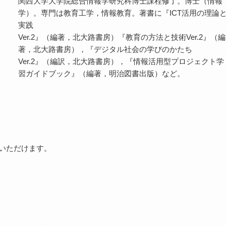
関西大学大学院総合情報学研究科博士課程修了。博士（情報
学）。専門は教育工学，情報教育。著書に『ICT活用の理論
実践
Ver.2』（編著，北大路書房）『教育の方法と技術Ver.2』（編
著，北大路書房），『デジタル社会の学びのかたち
Ver.2』（編訳，北大路書房），『情報活用型プロジェクト学
習ガイドブック』（編著，明治図書出版）など。
参加いただけます。