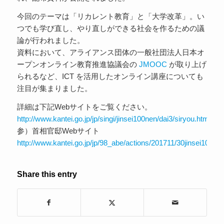
今回のテーマは「リカレント教育」と「大学改革」。い
つでも学び直し、やり直しができる社会を作るための議
論が行われました。
資料において、アライアンス団体の一般社団法人日本オ
ープンオンライン教育推進協議会の
JMOOC
が取り上げ
られるなど、ICT を活用したオンライン講座についても
注目が集まりました。
詳細は下記Webサイトをご覧ください。
http://www.kantei.go.jp/jp/singi/jinsei100nen/dai3/siryou.html
参）首相官邸Webサイト
http://www.kantei.go.jp/jp/98_abe/actions/201711/30jinsei100.ht
Share this entry