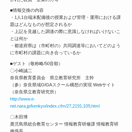
■情報交換の内容
・1人1台端末配備後の授業および管理・運用における課
題はどんなものが想定されるか
・上記を見越した調達の際に意識しなければいけないこ
とは何か
・都道府県は（市町村の）共同調達等においてどのよう
に市町村の課題に向き合っているか
■ゲスト（敬称略/50音順）
〇小崎誠二
奈良県教育委員会 県立教育研究所 主幹
（参）奈良県域GIGAスクール構想の実現 Webサイト
（奈良県立教育研究所）
http://www.e-
net.nara.jp/kenkyo/index.cfm/27,2191,109,html
〇木田博
鹿児島県総合教育センター 情報教育研修課 情報教育研
修係長