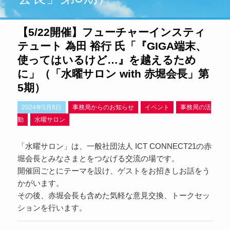
【5/22開催】フューチャーインスティ
テュート 為田 裕行 氏「『GIGA端末、
使ってはいるけど…』を越えるため
に」（「水曜サロン with 赤堀会長」第
5期）
2024年5月8日
事務局からのお知らせ
イベント
事務局の活
動
水曜サロン
「水曜サロン」は、一般社団法人 ICT CONNECT21の赤
堀会長とみなさまとをつなげる交流の場です。
開催回ごとにテーマを設け、ゲストをお招きしお話をう
かがいます。
その後、赤堀会長も含めた気軽な意見交換、トークセッ
ションを行います。