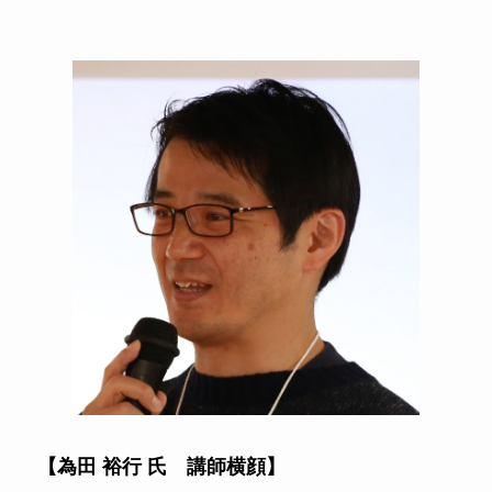
【為田 裕行 氏 講師横顔】