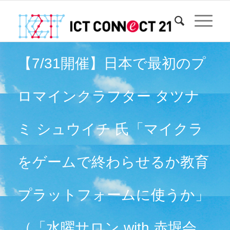
【7/31開催】日本で最初のプ
ロマインクラフター タツナ
ミ シュウイチ 氏「マイクラ
をゲームで終わらせるか教育
プラットフォームに使うか」
（「水曜サロン with 赤堀会