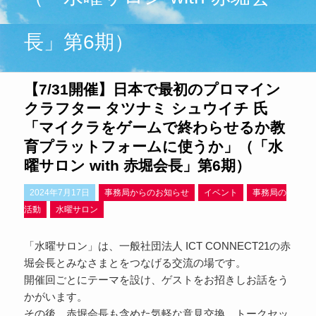
長」第6期）
【7/31開催】日本で最初のプロマイン
クラフター タツナミ シュウイチ 氏
「マイクラをゲームで終わらせるか教
育プラットフォームに使うか」（「水
曜サロン with 赤堀会長」第6期）
2024年7月17日
事務局からのお知らせ
イベント
事務局の
活動
水曜サロン
「水曜サロン」は、一般社団法人 ICT CONNECT21の赤
堀会長とみなさまとをつなげる交流の場です。
開催回ごとにテーマを設け、ゲストをお招きしお話をう
かがいます。
その後、赤堀会長も含めた気軽な意見交換、トークセッ